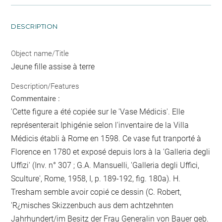
DESCRIPTION
Object name/Title
Jeune fille assise à terre
Description/Features
Commentaire :
'Cette figure a été copiée sur le 'Vase Médicis'. Elle
représenterait Iphigénie selon l'inventaire de la Villa
Médicis établi à Rome en 1598. Ce vase fut tranporté à
Florence en 1780 et exposé depuis lors à la 'Galleria degli
Uffizi' (Inv. n° 307 ; G.A. Mansuelli, 'Galleria degli Uffici,
Sculture', Rome, 1958, I, p. 189-192, fig. 180a). H.
Tresham semble avoir copié ce dessin (C. Robert,
'R¿misches Skizzenbuch aus dem achtzehnten
Jahrhundert/im Besitz der Frau Generalin von Bauer geb.