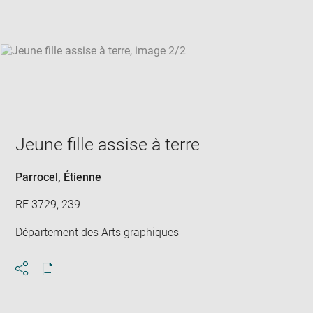
win
Jeune fille assise à terre
Parrocel, Étienne
RF 3729, 239
Département des Arts graphiques
Download
Share
pdf