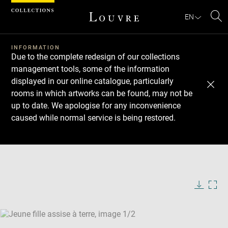
Cookies management panel
EN
Se
INFORMATION
Due to the complete redesign of our collections
management tools, some of the information
displayed in our online catalogue, particularly
rooms in which artworks can be found, may not be
up to date. We apologise for any inconvenience
caused while normal service is being restored.
Download
Next
Previous
Enlarge
image
Enlarge
in
image
new
in
Image
Downlo
Enla
caption:
window
new
image
ima
window
SKIP IMAGE CAROUSEL
in
new