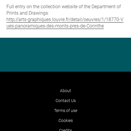
Full entry on the collection website of the Department of
Prints and Drawings:
http://arts-graphiques.louvre.fr/detail/oeuvres/1/18770-V
ues-panoramiques-des-monts-pres-de-Corinthe
About
Contact Us
Terms of use
Cookies
Credits