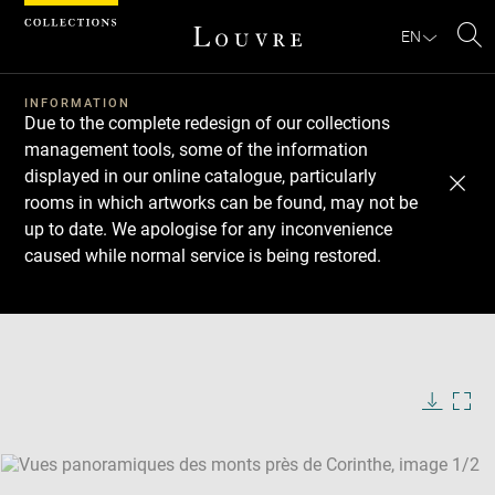
Cookies management panel
EN
Se
INFORMATION
Due to the complete redesign of our collections
management tools, some of the information
displayed in our online catalogue, particularly
rooms in which artworks can be found, may not be
up to date. We apologise for any inconvenience
caused while normal service is being restored.
Download
Next
Previous
Enlarge
image
Enlarge
in
image
new
in
Image
Downlo
Enla
caption:
window
new
image
ima
window
SKIP IMAGE CAROUSEL
in
new