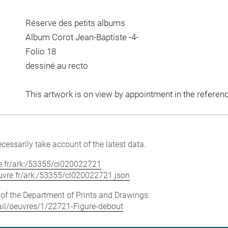
Réserve des petits albums
Album Corot Jean-Baptiste -4-
Folio 18
dessiné au recto
This artwork is on view by appointment in the referen
cessarily take account of the latest data.
vre.fr/ark:/53355/cl020022721
louvre.fr/ark:/53355/cl020022721.json
e of the Department of Prints and Drawings:
etail/oeuvres/1/22721-Figure-debout