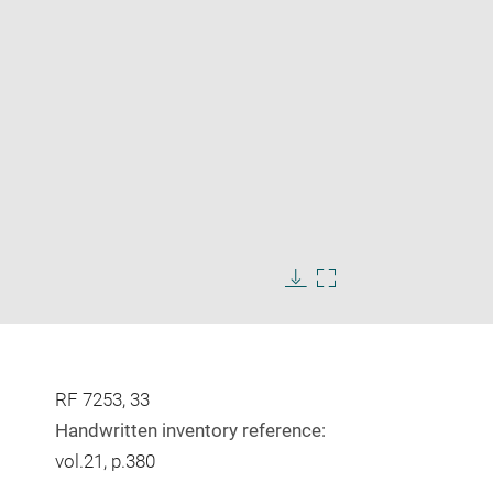
Enlarge
image
Download
Enlarge
in
image
image
new
in
window
new
window
RF 7253, 33
Handwritten inventory reference:
vol.21, p.380