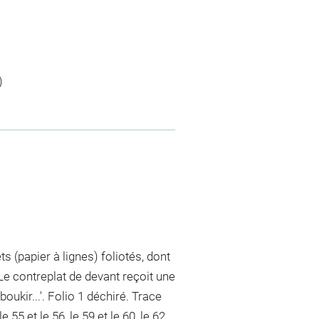
)
 (papier à lignes) foliotés, dont
. Le contreplat de devant reçoit une
oukir...'. Folio 1 déchiré. Trace
 55 et le 56, le 59 et le 60, le 62