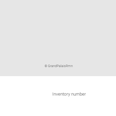
Image
© GrandPalaisRmn
caption:
Inventory number