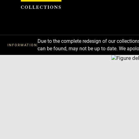
Cookies management panel
Due to the complete redesign of our collectio
INFORMATION
can be found, may not be up to date. We apolo
Download
Next
Previous