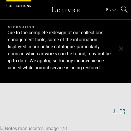
Cookies management panel
EN
Se
INFORMATION
Due to the complete redesign of our collections
management tools, some of the information
displayed in our online catalogue, particularly
rooms in which artworks can be found, may not be
up to date. We apologise for any inconvenience
caused while normal service is being restored.
Download
Next
Previous
Enlarge
image
Enlarge
in
image
Enlarge
new
in
image
window
new
in
Image
Downlo
Enla
caption:
window
new
image
ima
window
SKIP IMAGE CAROUSEL
in