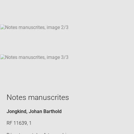
new
win
Notes manuscrites
Jongkind, Johan Barthold
RF 11639, 1