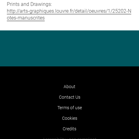
Prints and Drawings:
http://arts-graphiques.louvre.fr/detail/oeuvres/1/25202-N
otes-manuscrites
About
Contact Us
Terms of use
Cookies
Credits