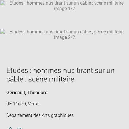
SKIP IMAGE CAROUSEL
in
new
win
Etudes : hommes nus tirant sur un
câble ; scène militaire
Géricault, Théodore
RF 11670, Verso
Département des Arts graphiques