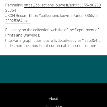
Permalink:
https://collections.louvre.fr/ark:/53355/cl0200
25364
JSON Record:
https://collections.louvre.fr/ark:/53355/cl0
20025364.json
Full entry on the collection website of the Department of
Prints and Drawings:
http://arts-graphiques.louvre.fr/detail/oeuvres/1/25364-E
tudes-hommes-nus-tirant-sur-un-cable-scene-militaire
About
Contact Us