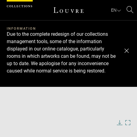
Cookies management panel
EN
Se
INFORMATION
Due to the complete redesign of our collections
management tools, some of the information
displayed in our online catalogue, particularly
rooms in which artworks can be found, may not be
up to date. We apologise for any inconvenience
caused while normal service is being restored.
Download
Next
Previous
Enlarge
image
in
Enlarge
new
image
window
in
Image
Downlo
Enla
caption:
new
image
ima
window