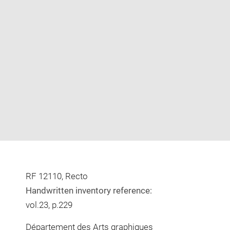
Enlarge
image
in
new
window
RF 12110, Recto
Handwritten inventory reference:
vol.23, p.229
Département des Arts graphiques