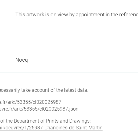
This artwork is on view by appointment in the referen
Nocq
cessarily take account of the latest data.
vre.fr/ark:/53355/cl020025987
louvre.fr/ark:/53355/cl020025987.json
e of the Department of Prints and Drawings:
etail/oeuvres/1/25987-Chanoines-de-Saint-Martin