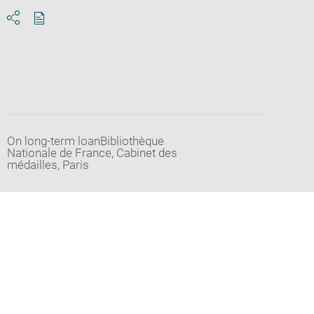
Download
Share
pdf
On long-term loanBibliothèque
Nationale de France, Cabinet des
médailles, Paris