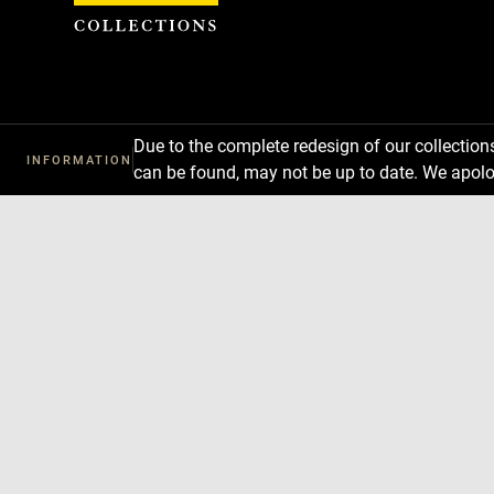
Cookies management panel
Due to the complete redesign of our collectio
INFORMATION
can be found, may not be up to date. We apolo
Download
Next
Previous