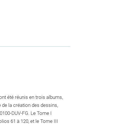
nt été réunis en trois albums,
 de la création des dessins,
S-70100-DUV-FG. Le Tome I
ios 61 à 120, et le Tome III