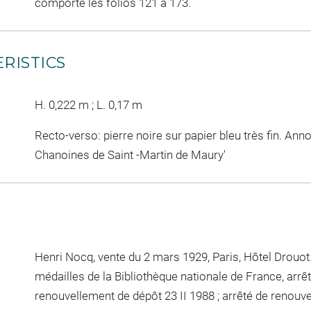
comporte les folios 121 à 173.
RISTICS
H. 0,222 m ; L. 0,17 m
Recto-verso: pierre noire sur papier bleu très fin. Annot
Chanoines de Saint -Martin de Maury'
Henri Nocq, vente du 2 mars 1929, Paris, Hôtel Drouot
médailles de la Bibliothèque nationale de France, arrêt
renouvellement de dépôt 23 II 1988 ; arrêté de renouv