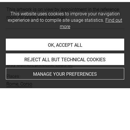
This artwork is on view by appointment in the reference
This website uses cookies to improve your navigation
room for prints and drawings
experience and to compile site usage statistics.
Find out
more
INDEX
OK, ACCEPT ALL
Collections
REJECT ALL BUT TECHNICAL COOKIES
Croÿ-Dulmen, princesse Louis de
MANAGE YOUR PREFERENCES
Places
Rome, Corso
Techniques
encre brune à la plume
-
mine de plomb
Last updated on 24.09.2024