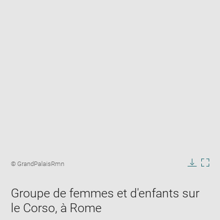
Enlarge
image
Image
© GrandPalaisRmn
in
caption:
Downlo
Enla
new
image
ima
window
Groupe de femmes et d'enfants sur
in
new
le Corso, à Rome
win