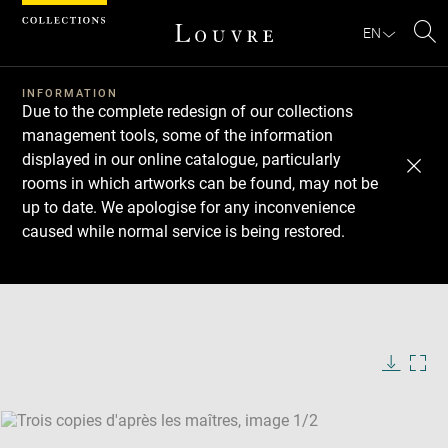
Cookies management panel
EN
Se
INFORMATION
Due to the complete redesign of our collections
management tools, some of the information
displayed in our online catalogue, particularly
rooms in which artworks can be found, may not be
up to date. We apologise for any inconvenience
caused while normal service is being restored.
Download
Next
Previous
Enlarge
image
Enlarge
in
image
new
in
Image
Downlo
Enla
caption:
window
new
image
ima
window
SKIP IMAGE CAROUSEL
in
new