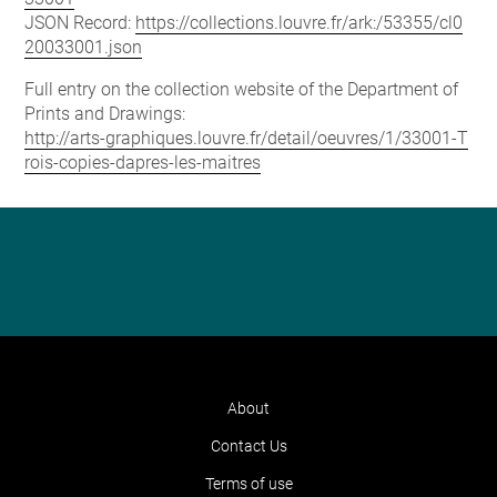
JSON Record:
https://collections.louvre.fr/ark:/53355/cl0
20033001.json
Full entry on the collection website of the Department of
Prints and Drawings:
http://arts-graphiques.louvre.fr/detail/oeuvres/1/33001-T
rois-copies-dapres-les-maitres
About
Contact Us
Terms of use