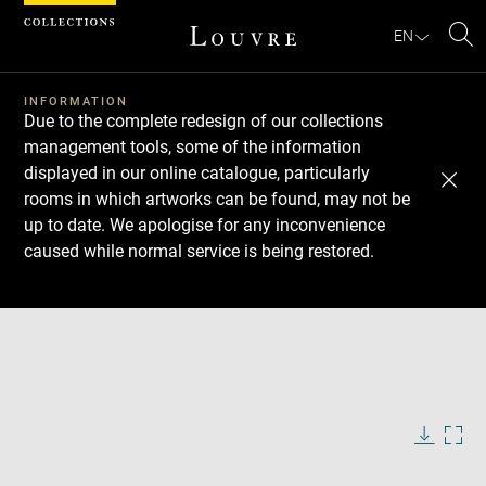
Cookies management panel
EN
Se
INFORMATION
Due to the complete redesign of our collections
management tools, some of the information
displayed in our online catalogue, particularly
rooms in which artworks can be found, may not be
up to date. We apologise for any inconvenience
caused while normal service is being restored.
Download
Next
Previous
Enlarge
image
in
Enlarge
new
image
window
in
Image
Downlo
Enla
caption:
new
image
ima
window