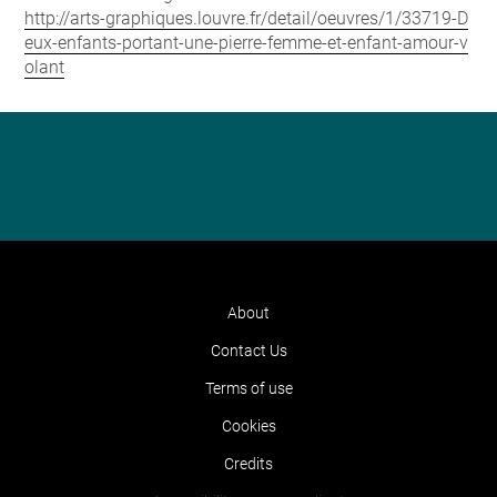
http://arts-graphiques.louvre.fr/detail/oeuvres/1/33719-D
eux-enfants-portant-une-pierre-femme-et-enfant-amour-v
olant
About
Contact Us
Terms of use
Cookies
Credits