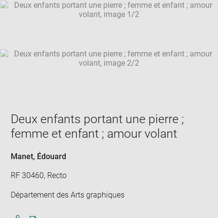
SKIP IMAGE CAROUSEL
in
new
win
Deux enfants portant une pierre ;
femme et enfant ; amour volant
Manet, Édouard
RF 30460, Recto
Département des Arts graphiques