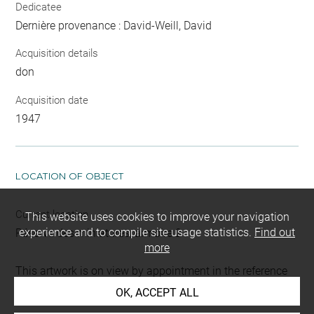
Dedicatee
Dernière provenance : David-Weill, David
Acquisition details
don
Acquisition date
1947
LOCATION OF OBJECT
Current location
This website uses cookies to improve your navigation
experience and to compile site usage statistics.
Find out
Réserve des miniatures, armoire 2
more
This artwork is on view by appointment in the reference
room for prints and drawings
OK, ACCEPT ALL