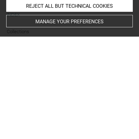
REJECT ALL BUT TECHNICAL COOKIES
INDEX
MANAGE YOUR PREFERENCES
Collections
Troubnikoff
-
David-Weill, David
People
Béraudière, M. de la
Techniques
miniature
-
émail
Last updated on 08.08.2024
The contents of this entry do not necessarily take
account of the latest data.
Permalink:
https://collections.louvre.fr/ark:/53355/cl0200
34367