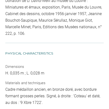
Donation de D. David-Weill au musée du Louvre :
Miniatures et émaux, exposition, Paris, Musée du Louvre,
Cabinet des dessins, octobre 1956-janvier 1957, Jeanine
Bouchot-Saupique, Maurice Sérullaz, Monique Giot,
Marcelle Minet, Paris, Editions des Musées nationaux, n°
222, p. 106.
PHYSICAL CHARACTERISTICS
Dimensions
H. 0,035 m ; L. 0,028 m
Materials and techniques
Cadre médaillon ancien, en bronze doré, avec bordure
formant grosses perles. Signé, à droite : 'Coteau' et daté,
au dos : '9 Xbre 1722'.