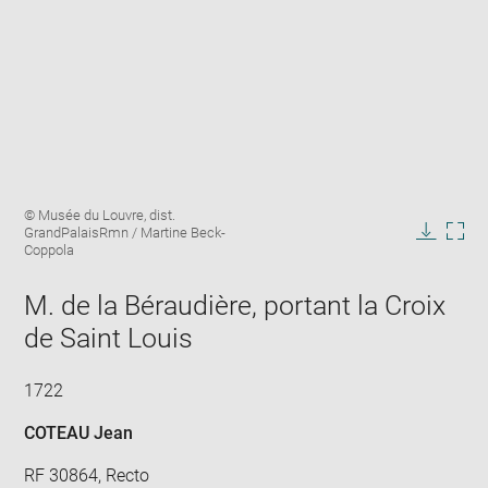
Enlarge
Image
© Musée du Louvre, dist.
image
caption:
GrandPalaisRmn / Martine Beck-
in
Downlo
Enla
Coppola
new
image
ima
window
in
M. de la Béraudière, portant la Croix
new
de Saint Louis
win
1722
COTEAU Jean
RF 30864, Recto