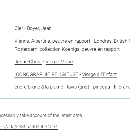
Cler
-
Boyer, Jean
Vienne, Albertina, oeuvre en rapport
-
Londres, British
Rotterdam, collection Koenigs, oeuvre en rapport
Jésus-Christ
-
Vierge Marie
ICONOGRAPHIE RELIGIEUSE
-
Vierge à l'Enfant
encre brune à la plume
-
lavis (gris)
-
pinceau
-
filigran
cessarily take account of the latest data.
vre.fr/ark:/53355/cl020034564