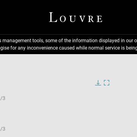
ns management tools, some of the information displayed in our o
gise for any inconvenience caused while normal service is being
Download
Enlarge
image
image
in
new
window