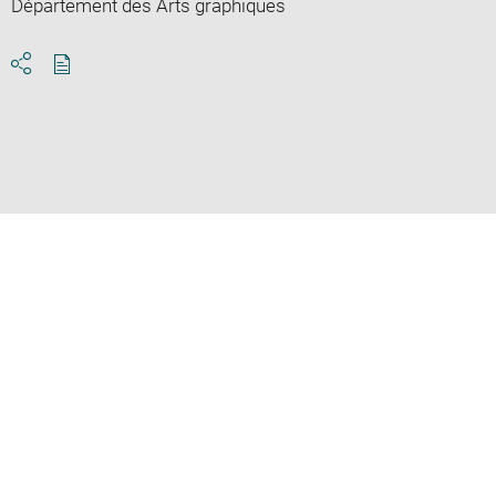
Département des Arts graphiques
Download
Share
pdf