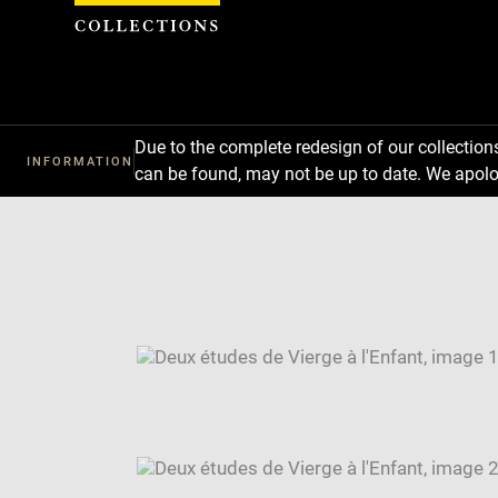
Cookies management panel
Due to the complete redesign of our collectio
INFORMATION
can be found, may not be up to date. We apolo
Download
Next
Previous
Enlarge
image
Enlarge
in
image
Enlarge
new
in
image
Image
window
new
in
caption:
window
new
SKIP IMAGE CAROUSEL
window