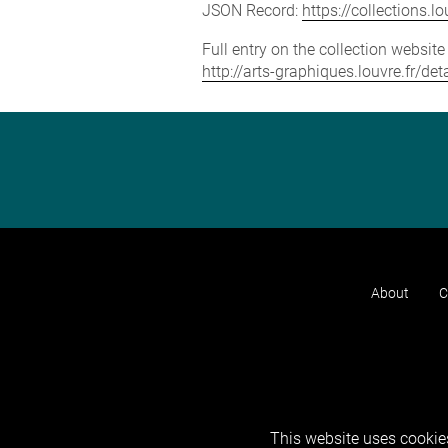
JSON Record:
https://collections.
Full entry on the collection websit
http://arts-graphiques.louvre.fr/d
About
C
This website uses cookies