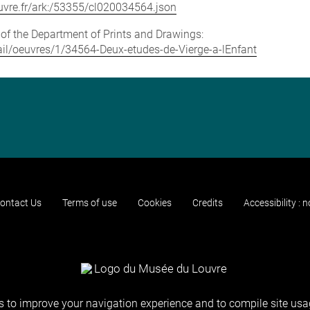
louvre.fr/ark:/53355/cl020034564.json
e of the Department of Prints and Drawings:
etail/oeuvres/1/34564-Deux-etudes-de-Vierge-a-lEnfant
ontact Us
Terms of use
Cookies
Credits
Accessibility : 
 to improve your navigation experience and to compile site usag