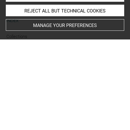
REJECT ALL BUT TECHNICAL COOKIES
INDEX
MANAGE YOUR PREFERENCES
Collections
Cahen-Salvador
Places
Arles
Techniques
mine de plomb
Last updated on 13.10.2022
The contents of this entry do not necessarily take
account of the latest data.
Permalink:
https://collections.louvre.fr/ark:/53355/cl0200