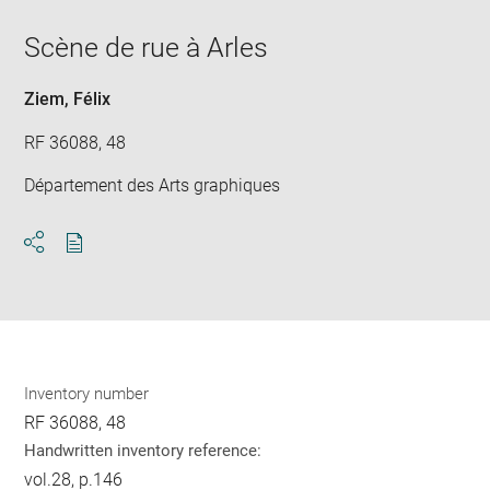
new
window
Scène de rue à Arles
Ziem, Félix
RF 36088, 48
Département des Arts graphiques
Download
Share
pdf
Inventory number
RF 36088, 48
Handwritten inventory reference:
vol.28, p.146