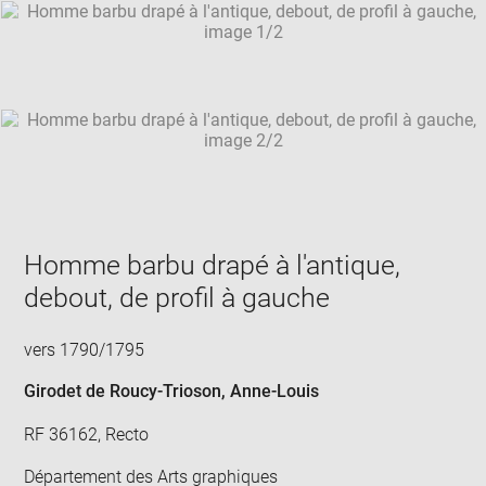
SKIP IMAGE CAROUSEL
in
new
win
Homme barbu drapé à l'antique,
debout, de profil à gauche
vers 1790/1795
Girodet de Roucy-Trioson, Anne-Louis
RF 36162, Recto
Département des Arts graphiques