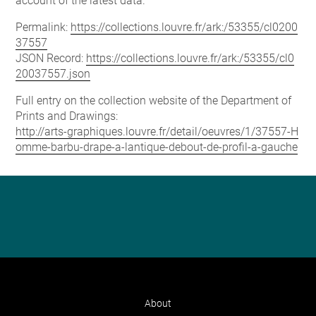
account of the latest data.
Permalink:
https://collections.louvre.fr/ark:/53355/cl0200
37557
JSON Record:
https://collections.louvre.fr/ark:/53355/cl0
20037557.json
Full entry on the collection website of the Department of
Prints and Drawings:
http://arts-graphiques.louvre.fr/detail/oeuvres/1/37557-H
omme-barbu-drape-a-lantique-debout-de-profil-a-gauche
About