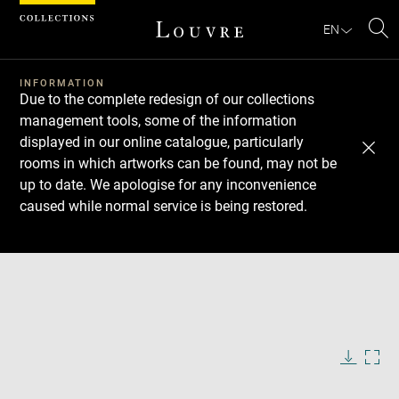
Cookies management panel
EN
Se
INFORMATION
Due to the complete redesign of our collections
management tools, some of the information
displayed in our online catalogue, particularly
rooms in which artworks can be found, may not be
up to date. We apologise for any inconvenience
caused while normal service is being restored.
Download
Next
Previous
Enlarge
image
in
Enlarge
new
image
window
in
Image
Downlo
Enla
caption:
new
image
ima
window