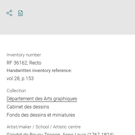
Download
Share
pdf
Inventory number
RF 36162, Recto
Handwritten inventory reference:
vol.28, p.153
Collection
Département des Arts graphiques
Cabinet des dessins
Fonds des dessins et miniatures
Artist/maker / School / Artistic centre
Girodet de Roucy-Trioson, Anne-Louis
(1767-1824)