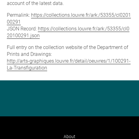
account of the latest data.
Permalink:
https://collections.louvre.fr/ark:/53355/cl0201
00291
JSON Record:
https://collections.louvre.fr/ark:/53355/cl0
20100291.json
Full entry on the collection website of the Department of
Prints and Drawings:
http://arts-graphiques.louvre.fr/detail/oeuvres/1/100291-
La-Transfiguration
About