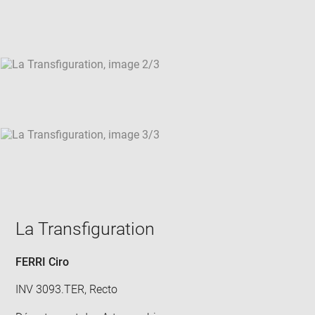
new
win
La Transfiguration
FERRI Ciro
INV 3093.TER, Recto