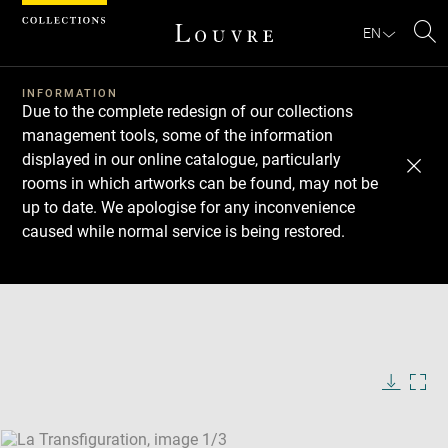
Cookies management panel
EN
Se
INFORMATION
Due to the complete redesign of our collections
management tools, some of the information
displayed in our online catalogue, particularly
rooms in which artworks can be found, may not be
up to date. We apologise for any inconvenience
caused while normal service is being restored.
Download
Next
Previous
Enlarge
image
Enlarge
in
image
Enlarge
new
in
image
window
new
in
Image
Downlo
Enla
caption:
window
new
image
ima
window
SKIP IMAGE CAROUSEL
in