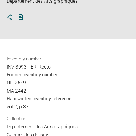
Département des Arts graphiques
Download
Share
pdf
Inventory number
INV 3093.TER, Recto
Former inventory number:
NIII 2549
MA 2442
Handwritten inventory reference:
vol.2, p.37
Collection
Département des Arts graphiques
Cabinet des dessins