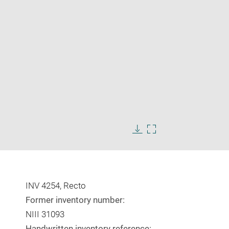
Enlarge
image
Download
Enlarge
in
image
image
new
in
window
new
window
INV 4254, Recto
Former inventory number:
NIII 31093
Handwritten inventory reference: