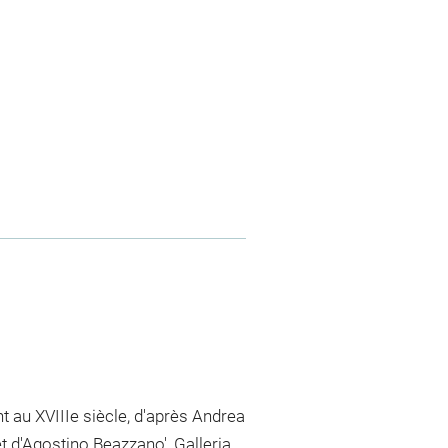
s
t au XVIIIe siècle, d'après Andrea
 d'Agostino Beazzano', Galleria