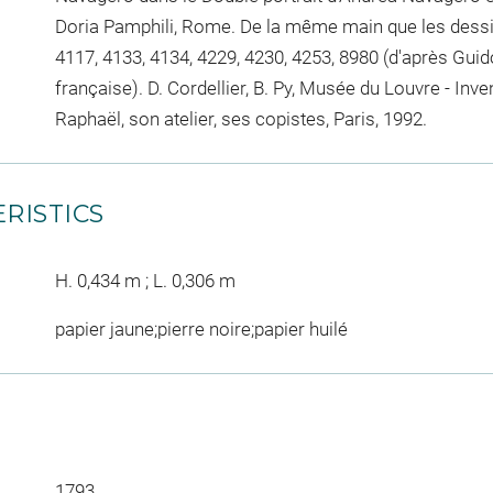
Doria Pamphili, Rome. De la même main que les dess
4117, 4133, 4134, 4229, 4230, 4253, 8980 (d'après Guid
française). D. Cordellier, B. Py, Musée du Louvre - Inven
Raphaël, son atelier, ses copistes, Paris, 1992.
RISTICS
H. 0,434 m ; L. 0,306 m
papier jaune;pierre noire;papier huilé
1793