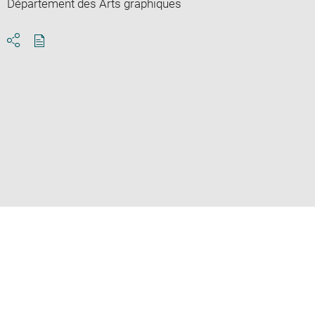
Département des Arts graphiques
Download
Share
pdf