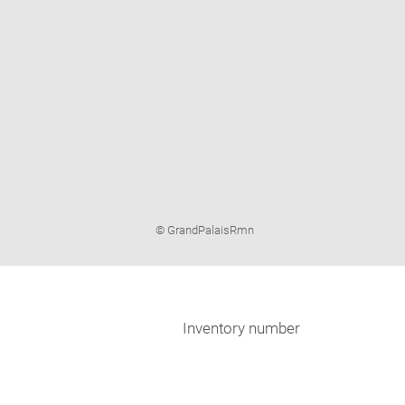
Image
© GrandPalaisRmn
caption:
Inventory number