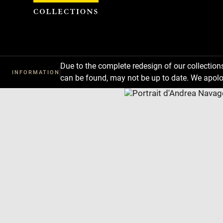
Cookies management panel
Due to the complete redesign of our collectio
INFORMATION
can be found, may not be up to date. We apolo
Download
Next
Previous