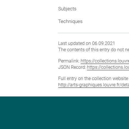
Subjects
Techniques
Last updated on 06.09.2021
The contents of this entry do not ne
Permalink:
https://collections.lou
JSON Record:
https://collections.
Full entry on the collection websit
http://arts-graphiques.louvre.fr/d