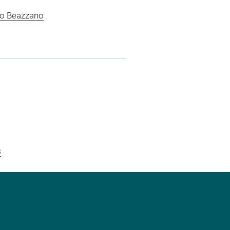
ino Beazzano
s