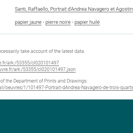
Santi, Raffaello, Portrait d'Andrea Navagero et Agost
papier jaune
-
pierre noire
-
papier huilé
cessarily take account of the latest data.
vre.fr/ark:/53355/cl020101497
louvre.fr/ark:/53355/cl020101497.json
e of the Department of Prints and Drawings:
etail/oeuvres/1/101497-Portrait-dAndrea-Navagero-de-trois-quart