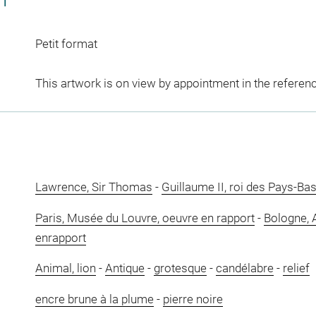
CT
Petit format
This artwork is on view by appointment in the referen
Lawrence, Sir Thomas
-
Guillaume II, roi des Pays-Ba
Paris, Musée du Louvre, oeuvre en rapport
-
Bologne, A
enrapport
Animal, lion
-
Antique
-
grotesque
-
candélabre
-
relief
encre brune à la plume
-
pierre noire