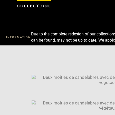
Cookies management panel
Due to the complete redesign of our collectio
INFORMATION
can be found, may not be up to date. We apolo
Download
Next
Previous
Image
caption:
SKIP IMAGE CAROUSEL