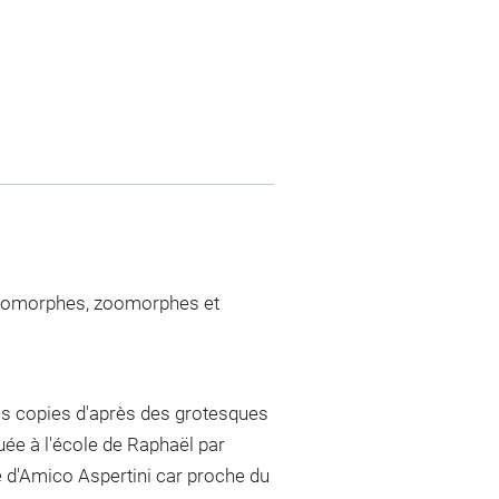
opomorphes, zoomorphes et
e des copies d'après des grotesques
buée à l'école de Raphaël par
e d'Amico Aspertini car proche du