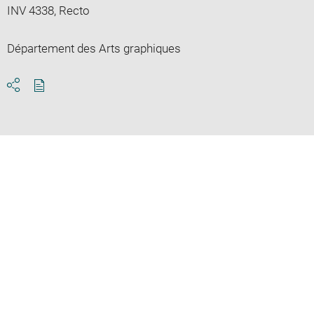
INV 4338, Recto
Département des Arts graphiques
Download
Share
pdf