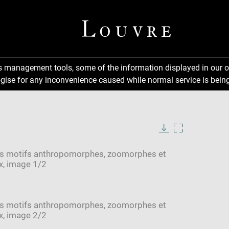
ns management tools, some of the information displayed in our o
gise for any inconvenience caused while normal service is being
Enlarge
image
Enlarge
in
image
new
in
Download
Enlarge
window
new
image
image
window
in
new
window