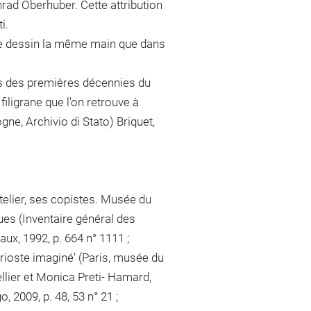
nrad Oberhuber. Cette attribution
i.
ce dessin la même main que dans
is des premières décennies du
 filigrane que l'on retrouve à
gne, Archivio di Stato) Briquet,
telier, ses copistes. Musée du
es (Inventaire général des
aux, 1992, p. 664 n° 1111 ;
Arioste imaginé' (Paris, musée du
llier et Monica Preti- Hamard,
, 2009, p. 48, 53 n° 21 ;