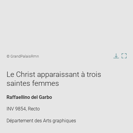
Enlarge
image
Image
© GrandPalaisRmn
in
caption:
Downlo
Enla
new
image
ima
window
Le Christ apparaissant à trois
in
new
saintes femmes
win
Raffaellino del Garbo
INV 9854, Recto
Département des Arts graphiques