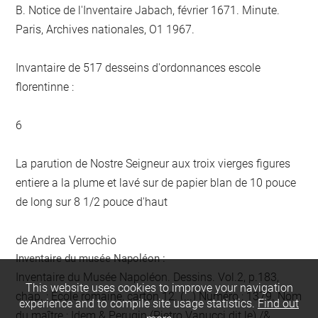
B. Notice de l'Inventaire Jabach, février 1671. Minute.
Paris, Archives nationales, O1 1967.
Invantaire de 517 desseins d'ordonnances escole
florentinne :
6
La parution de Nostre Seigneur aux troix vierges figures
entiere a la plume et lavé sur de papier blan de 10 pouce
de long sur 8 1/2 pouce d'haut
de Andrea Verrochio
Inventaire du musée Napoléon :
Inventaire du Musée Napoléon. Dessins. Vol.2, p.183,
This website uses cookies to improve your navigation
chap. : Ecole romaine, carton 12. (...) Numéro : 1379. Nom
experience and to compile site usage statistics.
Find out
du maître : Idem & Perugin (Pietro Vanucci dit le) /&.