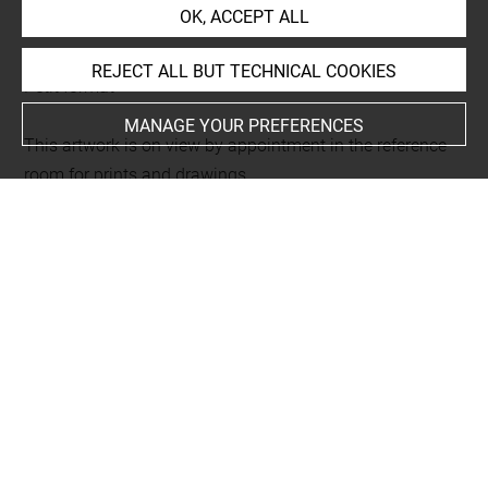
OK, ACCEPT ALL
Current location
REJECT ALL BUT TECHNICAL COOKIES
Petit format
MANAGE YOUR PREFERENCES
This artwork is on view by appointment in the reference
room for prints and drawings
INDEX
Techniques
papier préparé en rose
-
pierre noire
Last updated on 25.04.2025
The contents of this entry do not necessarily take
account of the latest data.