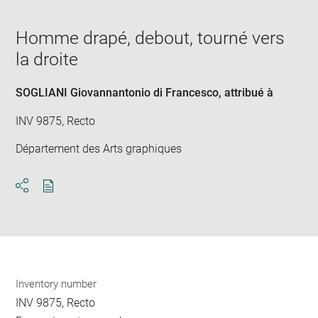
in
caption:
Downlo
Enla
new
image
ima
window
Homme drapé, debout, tourné vers
in
new
la droite
win
SOGLIANI Giovannantonio di Francesco
, attribué à
INV 9875, Recto
Département des Arts graphiques
Download
Share
pdf
Inventory number
INV 9875, Recto