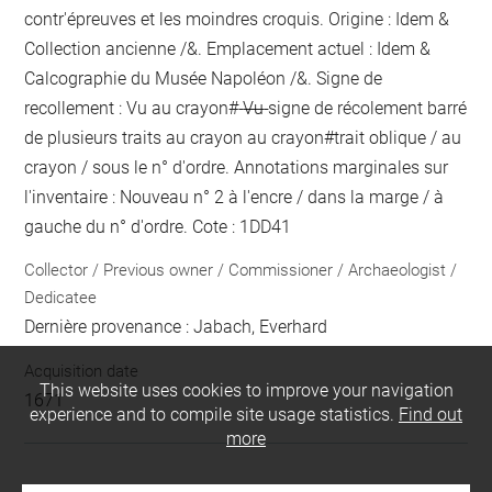
contr'épreuves et les moindres croquis. Origine : Idem &
Collection ancienne /&. Emplacement actuel : Idem &
Calcographie du Musée Napoléon /&. Signe de
recollement :
Vu
au crayon
#
Vu
signe de récolement barré
de plusieurs traits au crayon
au crayon
#
trait oblique / au
crayon / sous le n° d'ordre
. Annotations marginales sur
l'inventaire :
Nouveau n°
2
à l'encre / dans la marge / à
gauche du n° d'ordre
. Cote : 1DD41
Collector / Previous owner / Commissioner / Archaeologist /
Dedicatee
Dernière provenance : Jabach, Everhard
Acquisition date
This website uses cookies to improve your navigation
1671
experience and to compile site usage statistics.
Find out
more
LOCATION OF OBJECT