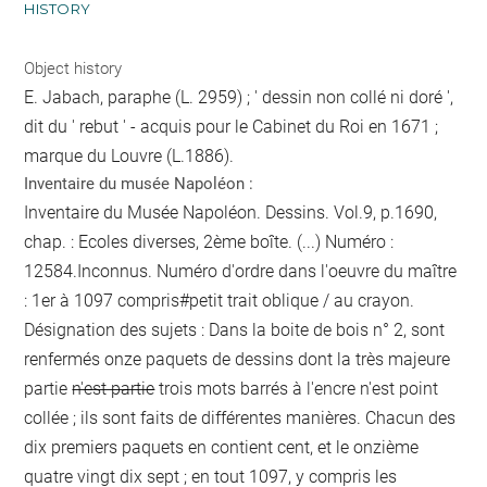
HISTORY
Object history
E. Jabach, paraphe (L. 2959) ; ' dessin non collé ni doré ',
dit du ' rebut ' - acquis pour le Cabinet du Roi en 1671 ;
marque du Louvre (L.1886).
Inventaire du musée Napoléon :
Inventaire du Musée Napoléon. Dessins. Vol.9, p.1690,
chap. : Ecoles diverses, 2ème boîte. (...) Numéro :
12584.Inconnus. Numéro d'ordre dans l'oeuvre du maître
: 1er à 1097 compris#
petit trait oblique / au crayon
.
Désignation des sujets : Dans la boite de bois n° 2, sont
renfermés onze paquets de dessins dont la très majeure
partie
n'est partie
trois mots barrés à l'encre
n'est point
collée ; ils sont faits de différentes manières. Chacun des
dix premiers paquets en contient cent, et le onzième
quatre vingt dix sept ; en tout 1097, y compris les