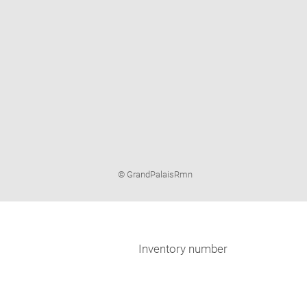
Image
© GrandPalaisRmn
caption:
Inventory number