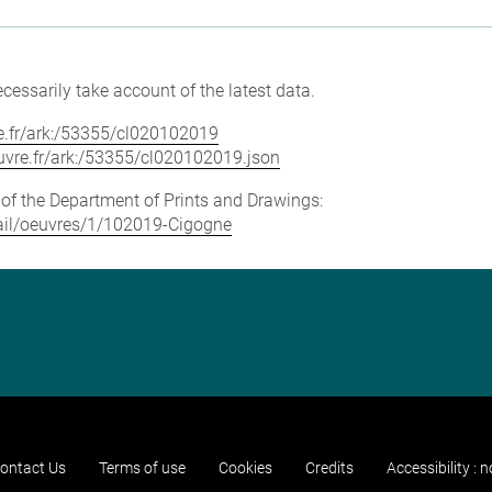
cessarily take account of the latest data.
vre.fr/ark:/53355/cl020102019
louvre.fr/ark:/53355/cl020102019.json
e of the Department of Prints and Drawings:
etail/oeuvres/1/102019-Cigogne
ontact Us
Terms of use
Cookies
Credits
Accessibility : 