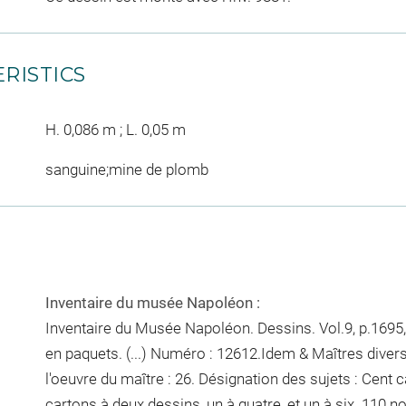
RISTICS
H. 0,086 m ; L. 0,05 m
sanguine;mine de plomb
Inventaire du musée Napoléon :
Inventaire du Musée Napoléon. Dessins. Vol.9, p.1695, 
en paquets. (...) Numéro : 12612.Idem & Maîtres diver
l'oeuvre du maître : 26. Désignation des sujets : Cent c
cartons à deux dessins, un à quatre, et un à six. 110
no