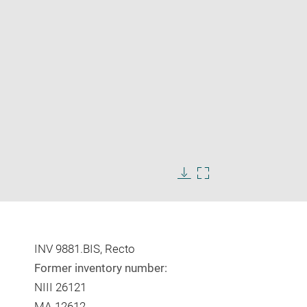
Enlarge
image
Download
Enlarge
in
image
image
new
in
window
new
window
INV 9881.BIS, Recto
Former inventory number:
NIII 26121
MA 12612