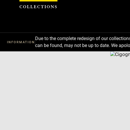
Cookies management panel
Due to the complete redesign of our collectio
INFORMATION
can be found, may not be up to date. We apolo
Download
Next
Previous