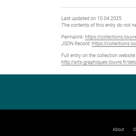
Last updated on 10.04.2025
The contents of this entry do not ne
Permalink:
https://collections.lou
JSON Record:
https://collections.
Full entry on the collection websit
http://arts-graphiques.louvre.fr/d
About
C