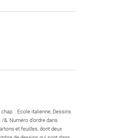
chap. : Ecole italienne, Dessins
s /&. Numéro d'ordre dans
artons et feuilles, dont deux
mbre de dessins qui sont dans