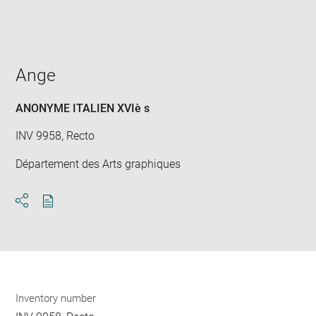
win
Ange
ANONYME ITALIEN XVIè s
INV 9958, Recto
Département des Arts graphiques
Download
Share
pdf
Inventory number