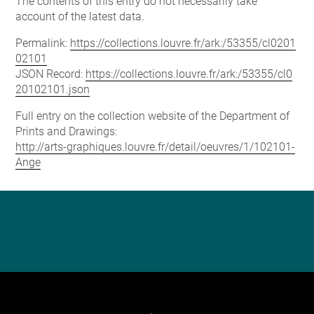
The contents of this entry do not necessarily take
account of the latest data.
Permalink:
https://collections.louvre.fr/ark:/53355/cl0201
02101
JSON Record:
https://collections.louvre.fr/ark:/53355/cl0
20102101.json
Full entry on the collection website of the Department of
Prints and Drawings:
http://arts-graphiques.louvre.fr/detail/oeuvres/1/102101-
Ange