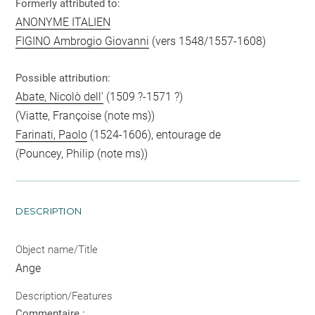
Formerly attributed to:
ANONYME ITALIEN
FIGINO Ambrogio Giovanni
(vers 1548/1557-1608)
Possible attribution:
Abate, Nicolò dell'
(1509 ?-1571 ?)
(Viatte, Françoise (note ms))
Farinati, Paolo
(1524-1606), entourage de
(Pouncey, Philip (note ms))
DESCRIPTION
Object name/Title
Ange
Description/Features
Commentaire :