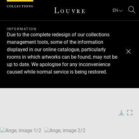
Cookies management panel
EN
Se
INFORMATION
Due to the complete redesign of our collections
management tools, some of the information
displayed in our online catalogue, particularly
rooms in which artworks can be found, may not be
up to date. We apologise for any inconvenience
caused while normal service is being restored.
Download
Next
Previous
Enlarge
image
Enlarge
in
image
new
in
Image
Downlo
Enla
caption:
window
new
image
ima
window
SKIP IMAGE CAROUSEL
in
new