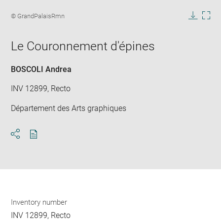
Enlarge
image
Image
© GrandPalaisRmn
in
caption:
Downlo
Enla
new
image
ima
window
Le Couronnement d'épines
in
new
win
BOSCOLI Andrea
INV 12899, Recto
Département des Arts graphiques
Download
Share
pdf
Inventory number
INV 12899, Recto