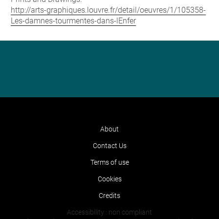
http://arts-graphiques.louvre.fr/detail/oeuvres/1/105358-
Les-damnes-tourmentes-dans-lEnfer
About
Contact Us
Terms of use
Cookies
Credits
Accessibility : non compliant