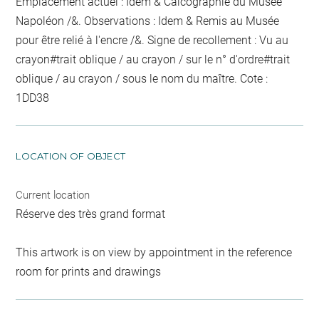
Emplacement actuel : Idem & Calcographie du Musée
Napoléon /&. Observations : Idem &
Remis au Musée
pour être relié
à l'encre
/&. Signe de recollement :
Vu
au
crayon
#
trait oblique / au crayon / sur le n° d'ordre
#
trait
oblique / au crayon / sous le nom du maître
. Cote :
1DD38
LOCATION OF OBJECT
Current location
Réserve des très grand format
This artwork is on view by appointment in the reference
room for prints and drawings