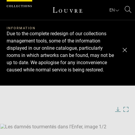
Cookies management panel
EN
Se
INFORMATION
Due to the complete redesign of our collections
management tools, some of the information
displayed in our online catalogue, particularly
rooms in which artworks can be found, may not be
up to date. We apologise for any inconvenience
caused while normal service is being restored.
Download
Next
Previous
Enlarge
image
Enlarge
in
image
new
in
Image
Downlo
Enla
caption:
window
new
image
ima
window
SKIP IMAGE CAROUSEL
in
new