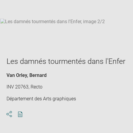
win
Les damnés tourmentés dans l'Enfer
Van Orley, Bernard
INV 20763, Recto
Département des Arts graphiques
Download
Share
pdf