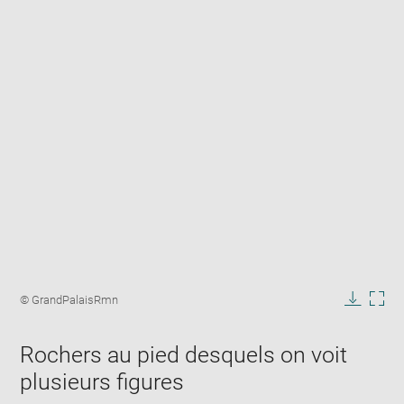
Enlarge
image
Image
© GrandPalaisRmn
in
caption:
Downlo
Enla
new
image
ima
window
Rochers au pied desquels on voit
in
new
plusieurs figures
win