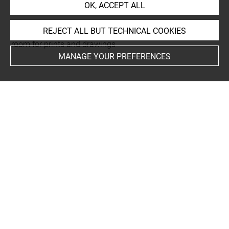
Petit format
OK, ACCEPT ALL
This artwork is on view by appointment in the reference
REJECT ALL BUT TECHNICAL COOKIES
room for prints and drawings
MANAGE YOUR PREFERENCES
INDEX
People
Anneke, Jans
Techniques
encre brune à la plume
-
lavis (gris)
-
pierre noire
Last updated on 24.09.2024
The contents of this entry do not necessarily take
account of the latest data.