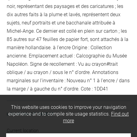
noir, représentant des paysages et des caricatures ; les
dix autres faits à la plume et lavés, représentent deux
sujets, neuf portraits et une bacchanale attribuée à
Michel-Ange.
Ce dernier est collé en plein sur carton ; les
85 autres sur 47 feuilles de papier fort, sont attachés à la
manière hollandaise.
à l'encre
Origine : Collection
ancienne. Emplacement actuel : Calcographie du Musée
Napoléon. Signe de recollement :
Vu
au crayon
#
trait
oblique / au crayon / sous le n° d'ordre
. Annotations
marginales sur l'inventaire :
Nouveau n° 1
à l'encre / dans
la marge / à gauche du n° d'ordre
. Cote : 1DD41
This website uses cookies to improve your navigation
experience and to compile site usage statistics.
Find out
LOCATION OF OBJECT
more
Current location