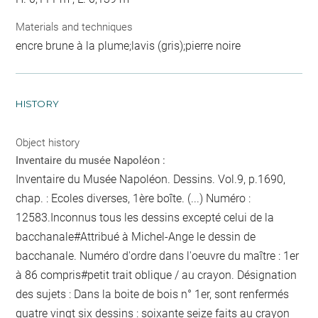
Materials and techniques
encre brune à la plume;lavis (gris);pierre noire
HISTORY
Object history
Inventaire du musée Napoléon :
Inventaire du Musée Napoléon. Dessins. Vol.9, p.1690,
chap. : Ecoles diverses, 1ère boîte. (...) Numéro :
12583.Inconnus
tous les dessins excepté celui de la
bacchanale
#Attribué à Michel-Ange
le dessin de
bacchanale
. Numéro d'ordre dans l'oeuvre du maître : 1er
à 86 compris#
petit trait oblique / au crayon
. Désignation
des sujets : Dans la boite de bois n° 1er, sont renfermés
quatre vingt six dessins : soixante seize faits au crayon