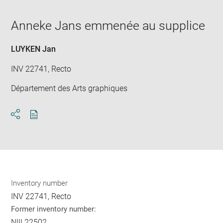
in
caption:
Downlo
Enla
new
image
ima
window
Anneke Jans emmenée au supplice
in
new
win
LUYKEN Jan
INV 22741, Recto
Département des Arts graphiques
Download
Share
pdf
Inventory number
INV 22741, Recto
Former inventory number:
NIII 22502