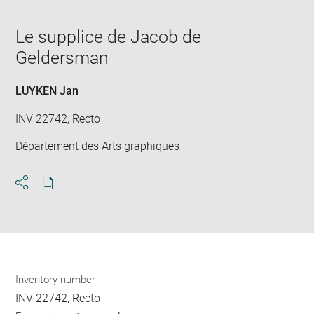
in
caption:
Downlo
Enla
new
image
ima
window
Le supplice de Jacob de
in
new
Geldersman
win
LUYKEN Jan
INV 22742, Recto
Département des Arts graphiques
Download
Share
pdf
Inventory number
INV 22742, Recto