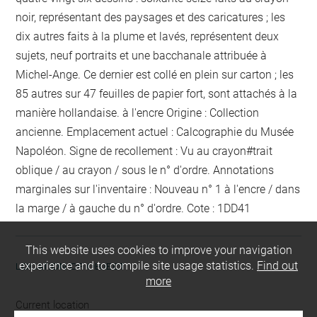
noir, représentant des paysages et des caricatures ; les
dix autres faits à la plume et lavés, représentent deux
sujets, neuf portraits et une bacchanale attribuée à
Michel-Ange.
Ce dernier est collé en plein sur carton ; les
85 autres sur 47 feuilles de papier fort, sont attachés à la
manière hollandaise.
à l'encre
Origine : Collection
ancienne. Emplacement actuel : Calcographie du Musée
Napoléon. Signe de recollement :
Vu
au crayon
#
trait
oblique / au crayon / sous le n° d'ordre
. Annotations
marginales sur l'inventaire :
Nouveau n° 1
à l'encre / dans
la marge / à gauche du n° d'ordre
. Cote : 1DD41
This website uses cookies to improve your navigation
experience and to compile site usage statistics.
Find out
LOCATION OF OBJECT
more
Current location