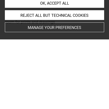
Petit format
OK, ACCEPT ALL
REJECT ALL BUT TECHNICAL COOKIES
This artwork is on view by appointment in the reference
room for prints and drawings
MANAGE YOUR PREFERENCES
INDEX
People
Geldersman, Jacob de
Techniques
encre brune à la plume
-
lavis (gris)
-
pierre noire
Last updated on 24.09.2024
The contents of this entry do not necessarily take
account of the latest data.