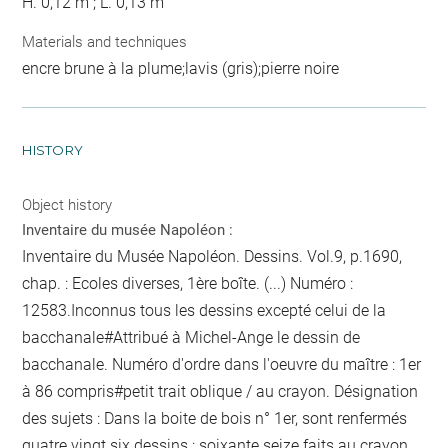
H. 0,12 m ; L. 0,13 m
Materials and techniques
encre brune à la plume;lavis (gris);pierre noire
HISTORY
Object history
Inventaire du musée Napoléon :
Inventaire du Musée Napoléon. Dessins. Vol.9, p.1690,
chap. : Ecoles diverses, 1ère boîte. (...) Numéro :
12583.Inconnus
tous les dessins excepté celui de la
bacchanale
#Attribué à Michel-Ange
le dessin de
bacchanale
. Numéro d'ordre dans l'oeuvre du maître : 1er
à 86 compris#
petit trait oblique / au crayon
. Désignation
des sujets : Dans la boite de bois n° 1er, sont renfermés
quatre vingt six dessins : soixante seize faits au crayon