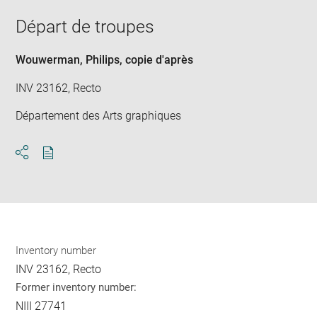
new
image
ima
window
Départ de troupes
in
new
win
Wouwerman, Philips
, copie d'après
INV 23162, Recto
Département des Arts graphiques
Download
Share
pdf
Inventory number
INV 23162, Recto
Former inventory number:
NIII 27741