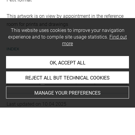
This artwork is on view by appointment in the reference
room for prints and drawings
This website uses cookies to improve your navigation
experience and to compile site usage statistics.
Find out
more
INDEX
OK, ACCEPT ALL
Techniques
lavis (gris)
-
mine de plomb
-
encre noire à la plume
REJECT ALL BUT TECHNICAL COOKIES
(encre de Chine)
-
encre noire au pinceau (encre de Chine)
MANAGE YOUR PREFERENCES
Last updated on 10.04.2025
The contents of this entry do not necessarily take
account of the latest data.
Permalink:
https://collections.louvre.fr/ark:/53355/cl0201