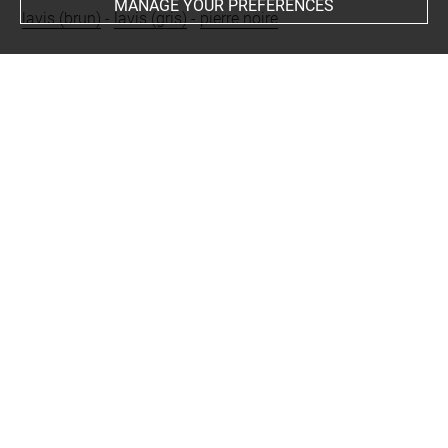
MANAGE YOUR PREFERENCES
lavis (brun)
-
lavis (gris)
-
pierre noire
Last updated on 15.11.2024
The contents of this entry do not necessarily take
account of the latest data.
Permalink:
https://collections.louvre.fr/ark:/53355/cl0201
08156
JSON Record:
https://collections.louvre.fr/ark:/53355/cl0
20108156.json
Full entry on the collection website of the Department of
Prints and Drawings:
http://arts-graphiques.louvre.fr/detail/oeuvres/1/108156-
Une-grange