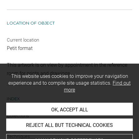
LOCATION OF OBJECT
Current location
Petit format
This artwork is on view by appointment in the reference
room for prints and drawings
This website uses cookies to improve your navigation
experience and to compile site usage statistics.
Find out
more
INDEX
OK, ACCEPT ALL
Collections
Krahe, Lambert
REJECT ALL BUT TECHNICAL COOKIES
Techniques