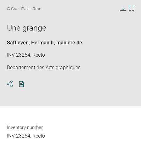
Enlarge
image
Image
© GrandPalaisRmn
in
caption:
Downlo
Enla
new
image
ima
window
Une grange
in
new
win
Saftleven, Herman II
, manière de
INV 23264, Recto
Département des Arts graphiques
Download
Share
pdf
Inventory number
INV 23264, Recto