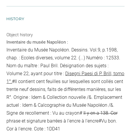
HISTORY
Object history
Inventaire du musée Napoléon :
Inventaire du Musée Napoléon. Dessins. Vol.9, p.1598,
chap. : Ecoles diverses, volume 22. (...) Numéro : 12533.
Nom du maître : Paul Bril. Désignation des sujets :
Volume 22, ayant pour titre :
Disegni Paesi di P. Brill, tomo
1°.
#Il contient cent feuilles sur lesquelles sont collés cent
trente neuf dessins, faits de différentes manières, sur les
R°. Origine : Idem & Collection nouvelle /&. Emplacement
actuel : Idem & Calcographie du Musée Napoléon /&.
Signe de recollement :
Vu
au crayon
#
Il y en a 138. Cor
phrase et signature barrées à l'encre
à l'encre
#
Vu bon.
Cor
à l'encre
. Cote : 1DD41