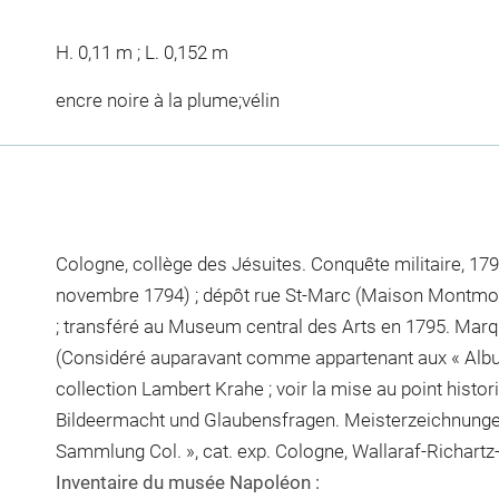
H. 0,11 m ; L. 0,152 m
encre noire à la plume;vélin
Cologne, collège des Jésuites. Conquête militaire, 1794
novembre 1794) ; dépôt rue St-Marc (Maison Montmore
; transféré au Museum central des Arts en 1795. Marq
(Considéré auparavant comme appartenant aux « Album
collection Lambert Krahe ; voir la mise au point histo
Bildeermacht und Glaubensfragen. Meisterzeichnungen
Sammlung Col. », cat. exp. Cologne, Wallaraf-Richar
Inventaire du musée Napoléon :