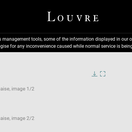
ns management tools, some of the information displayed in our o
gise for any inconvenience caused while normal service is being
Download
Enlarge
image
image
in
new
window