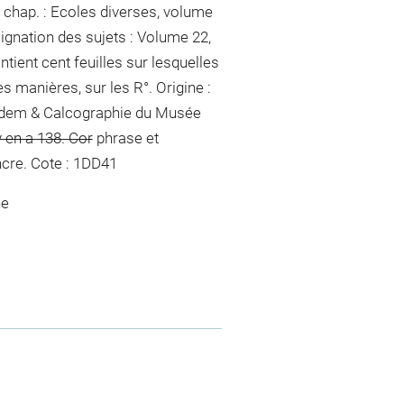
 chap. : Ecoles diverses, volume
signation des sujets : Volume 22,
ontient cent feuilles sur lesquelles
es manières, sur les R°. Origine :
 Idem & Calcographie du Musée
 y en a 138. Cor
phrase et
ncre
. Cote : 1DD41
ne