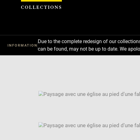
Cookies management panel
Due to the complete redesign of our collectio
INFORMATION
can be found, may not be up to date. We apolo
Download
Next
Previous
Enlarge
image
Enlarge
in
image
Image
new
in
caption:
window
new
SKIP IMAGE CAROUSEL
window