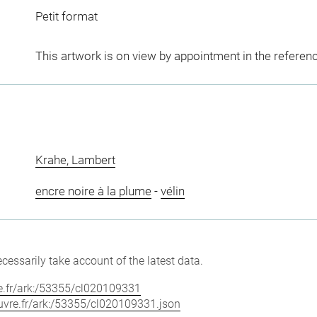
Petit format
This artwork is on view by appointment in the referen
Krahe, Lambert
encre noire à la plume
-
vélin
cessarily take account of the latest data.
vre.fr/ark:/53355/cl020109331
louvre.fr/ark:/53355/cl020109331.json