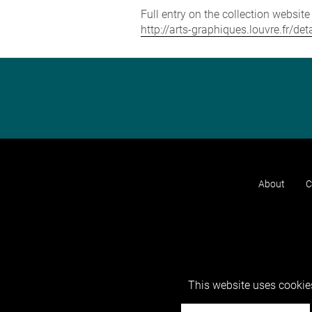
Full entry on the collection websit
http://arts-graphiques.louvre.fr/d
About
C
This website uses cookies