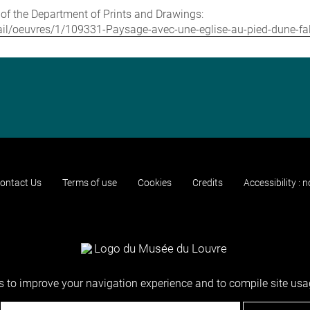
e of the Department of Prints and Drawings:
etail/oeuvres/1/109331-Paysage-avec-une-eglise-au-pied-dune-fa
ontact Us
Terms of use
Cookies
Credits
Accessibility : 
 to improve your navigation experience and to compile site usag