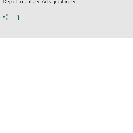
Département des Arts graphiques
Download
Share
pdf