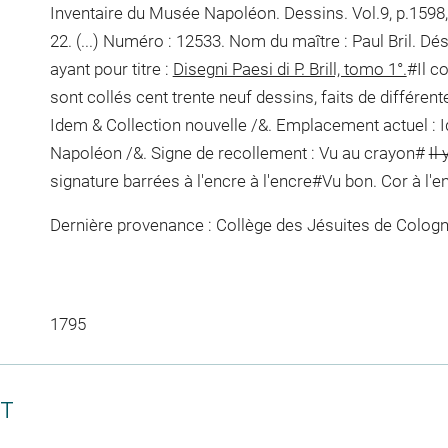
Inventaire du Musée Napoléon. Dessins. Vol.9, p.1598,
22. (...) Numéro : 12533. Nom du maître : Paul Bril. Dé
ayant pour titre :
Disegni Paesi di P. Brill, tomo 1°.
#Il c
sont collés cent trente neuf dessins, faits de différent
Idem & Collection nouvelle /&. Emplacement actuel :
Napoléon /&. Signe de recollement :
Vu
au crayon
#
Il
signature barrées à l'encre
à l'encre
#
Vu bon. Cor
à l'e
Dernière provenance : Collège des Jésuites de Colog
1795
CT