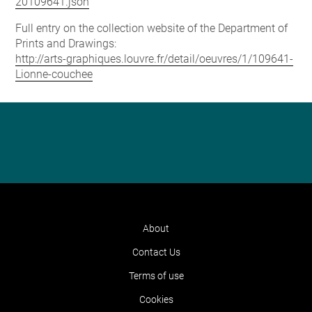
20109641.json
Full entry on the collection website of the Department of
Prints and Drawings:
http://arts-graphiques.louvre.fr/detail/oeuvres/1/109641-
Lionne-couchee
About
Contact Us
Terms of use
Cookies