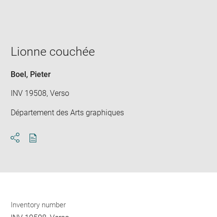
win
Lionne couchée
Boel, Pieter
INV 19508, Verso
Département des Arts graphiques
Download
Share
pdf
Inventory number