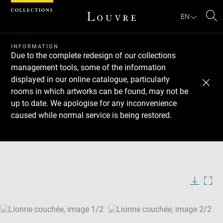
Cookies management panel
EN
Se
INFORMATION
Due to the complete redesign of our collections
management tools, some of the information
displayed in our online catalogue, particularly
rooms in which artworks can be found, may not be
up to date. We apologise for any inconvenience
caused while normal service is being restored.
Download
Next
Previous
Enlarge
image
Enlarge
in
image
new
in
Image
Downlo
Enla
caption:
window
new
image
ima
window
SKIP IMAGE CAROUSEL
in
new