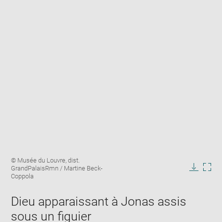
Enlarge
Image
© Musée du Louvre, dist.
image
caption:
GrandPalaisRmn / Martine Beck-
in
Downlo
Enla
Coppola
new
image
ima
window
in
Dieu apparaissant à Jonas assis
new
sous un figuier
win