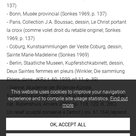
137)
- Bonn, Musée provincial (Sonkes 1969, p. 137)
- Paris, Collection J.A. Boussac, dessin, Le Christ portant
la croix (comme volet droit du retable originel; Sonkes
1969, p. 137)
- Coburg, Kunstsammlungen der Veste Coburg, dessin,
Sainte Marie-Madeleine (Sonkes 1969)
- Berlin, Staatliche Museen, Kupferstichkabinett, dessin,
Deux Saintes femmes en pleurs (Winkler, Die sammlung
Ehlers, dans: JKPJ, t. 60, 1939, nº 11, p. 39)
- Vienne, Akademie der Bildende Künste,
This website uses cookies to improve your navigation
Kupferstichkabinett, dessin de la même composition (ex.
experience and to compile site usage statistics.
Find out
cat. Rubenshuis, Anvers 2002, pp. 118, 120, ill. 28C)
more
Un relief sculpté conservé à Detroit ( inv. 61.164) reprend
le même schéma de composition. Il est frappant de
OK, ACCEPT ALL
constater que notre dessin correspond dans certains