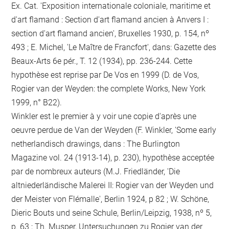
Ex. Cat. 'Exposition internationale coloniale, maritime et
d'art flamand : Section d'art flamand ancien à Anvers I :
section d'art flamand ancien', Bruxelles 1930, p. 154, nº
493 ; E. Michel, 'Le Maître de Francfort', dans: Gazette des
Beaux-Arts 6e pér., T. 12 (1934), pp. 236-244. Cette
hypothèse est reprise par De Vos en 1999 (D. de Vos,
Rogier van der Weyden: the complete Works, New York
1999, n° B22).
Winkler est le premier à y voir une copie d'après une
oeuvre perdue de Van der Weyden (F. Winkler, 'Some early
netherlandisch drawings, dans : The Burlington
Magazine vol. 24 (1913-14), p. 230), hypothèse acceptée
par de nombreux auteurs (M.J. Friedländer, 'Die
altniederländische Malerei II: Rogier van der Weyden und
der Meister von Flémalle', Berlin 1924, p 82 ; W. Schöne,
Dieric Bouts und seine Schule, Berlin/Leipzig, 1938, nº 5,
p. 63 ; Th. Musper, Untersuchungen zu Rogier van der