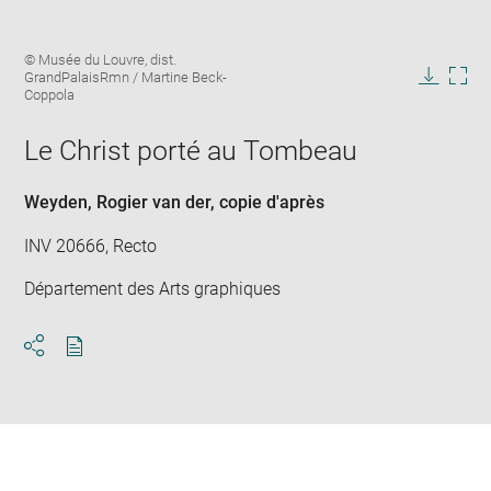
Enlarge
Image
© Musée du Louvre, dist.
image
caption:
GrandPalaisRmn / Martine Beck-
in
Downlo
Enla
Coppola
new
image
ima
window
in
Le Christ porté au Tombeau
new
win
Weyden, Rogier van der
, copie d'après
INV 20666, Recto
Département des Arts graphiques
Download
Share
pdf