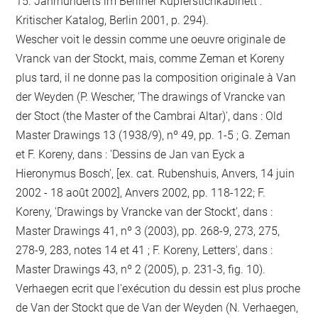
15. Jahrhunderts im Berliner Kupferstichkabinett :
Kritischer Katalog, Berlin 2001, p. 294).
Wescher voit le dessin comme une oeuvre originale de
Vranck van der Stockt, mais, comme Zeman et Koreny
plus tard, il ne donne pas la composition originale à Van
der Weyden (P. Wescher, 'The drawings of Vrancke van
der Stoct (the Master of the Cambrai Altar)', dans : Old
Master Drawings 13 (1938/9), nº 49, pp. 1-5 ; G. Zeman
et F. Koreny, dans : 'Dessins de Jan van Eyck a
Hieronymus Bosch', [ex. cat. Rubenshuis, Anvers, 14 juin
2002 - 18 août 2002], Anvers 2002, pp. 118-122; F.
Koreny, 'Drawings by Vrancke van der Stockt', dans :
Master Drawings 41, nº 3 (2003), pp. 268-9, 273, 275,
278-9, 283, notes 14 et 41 ; F. Koreny, Letters', dans :
Master Drawings 43, nº 2 (2005), p. 231-3, fig. 10).
Verhaegen ecrit que l'exécution du dessin est plus proche
de Van der Stockt que de Van der Weyden (N. Verhaegen,