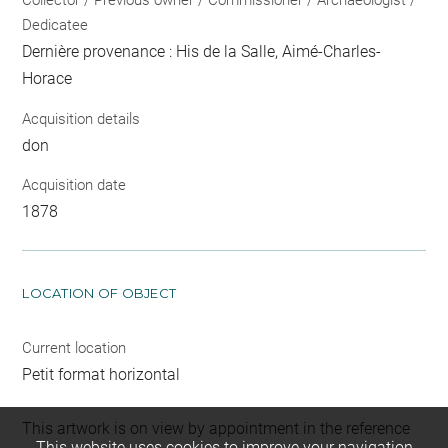
Collector / Previous owner / Commissioner / Archaeologist /
Dedicatee
Dernière provenance : His de la Salle, Aimé-Charles-
Horace
Acquisition details
don
Acquisition date
1878
LOCATION OF OBJECT
Current location
Petit format horizontal
This artwork is on view by appointment in the reference
This website uses cookies to improve your navigation