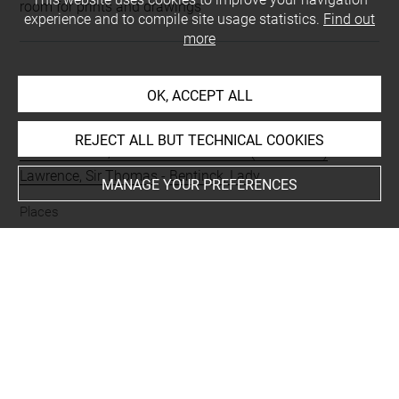
room for prints and drawings
experience and to compile site usage statistics.
Find out
more
INDEX
OK, ACCEPT ALL
Collections
REJECT ALL BUT TECHNICAL COOKIES
His de la Salle, Aimé-Charles-Horace (1795-1878)
-
Lawrence, Sir Thomas
-
Bentinck, Lady
MANAGE YOUR PREFERENCES
Places
Paris, collection particulière, oeuvre en rapport
-
Philadelphie, Philadelphia Museum of Art, oeuvre en
rapport
-
Berlin, Kupferstichkabinett, oeuvre en rapport
-
Berlin, Staatliche Museen, oeuvre en rapport
-
Angleterre,
collection particulière, oeuvre en rapport
People
Armide
-
Renaud
-
Ubalde
-
Le Brun, Charles, oeuvre en