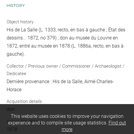
HISTORY
Object history
His de La Salle (L. 1333, recto, en bas à gauche ; État des
dessins... 1872, no 379) ; don au musée du Louvre en
1872, entré au musée en 1878 (L. 1886a, recto, en bas à
gauche).
Collector / Previous owner / Commissioner / Archaeologist /
Dedicatee
Dernière provenance : His de la Salle, Aimé-Charles-
Horace
Acquisition details
don
This website uses cookies to improve your navigation
Acquisition date
experience and to compile site usage statistics.
Find out
1878
more