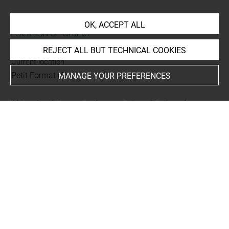
OK, ACCEPT ALL
LOCATION OF OBJECT
REJECT ALL BUT TECHNICAL COOKIES
Current location
Petit Format (S)
MANAGE YOUR PREFERENCES
This artwork is on view by appointment in the reference
room for prints and drawings
INDEX
Collections
His de la Salle, Aimé-Charles-Horace (1795-1878)
Subjects