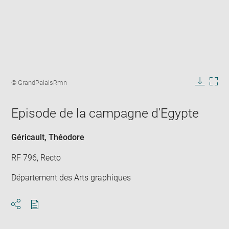
Enlarge
image
Image
© GrandPalaisRmn
in
caption:
Downlo
Enla
new
image
ima
window
Episode de la campagne d'Egypte
in
new
win
Géricault, Théodore
RF 796, Recto
Département des Arts graphiques
Download
Share
pdf