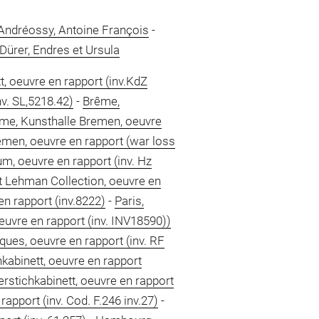
Andréossy, Antoine François
-
Dürer, Endres et Ursula
t, oeuvre en rapport (inv.KdZ
v. SL,5218.42)
-
Brême,
me, Kunsthalle Bremen, oeuvre
men, oeuvre en rapport (war loss
 oeuvre en rapport (inv. Hz
 Lehman Collection, oeuvre en
n rapport (inv.8222)
-
Paris,
uvre en rapport (inv. INV18590))
ues, oeuvre en rapport (inv. RF
hkabinett, oeuvre en rapport
erstichkabinett, oeuvre en rapport
apport (inv. Cod. F.246 inv.27)
-