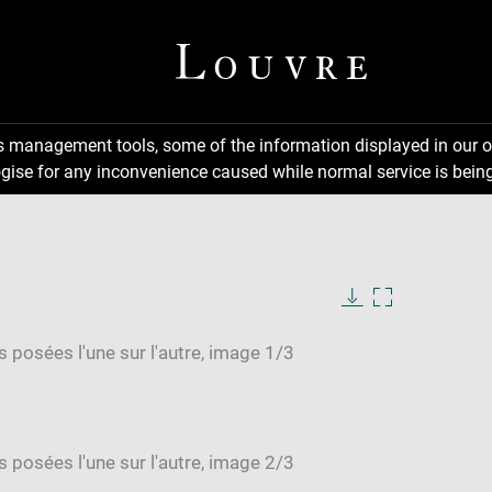
ns management tools, some of the information displayed in our o
gise for any inconvenience caused while normal service is being
Download
Enlarge
image
image
in
new
window