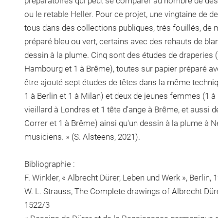
préparatoires qui peut se comparer au nombre de des
ou le retable Heller. Pour ce projet, une vingtaine de d
tous dans des collections publiques, très fouillés, de
préparé bleu ou vert, certains avec des rehauts de blanc
dessin à la plume. Cinq sont des études de draperies (
Hambourg et 1 à Brême), toutes sur papier préparé ave
être ajouté sept études de têtes dans la même techniq
1 à Berlin et 1 à Milan) et deux de jeunes femmes (1 à 
vieillard à Londres et 1 tête d'ange à Brême, et aussi d
Correr et 1 à Brême) ainsi qu'un dessin à la plume à
musiciens. » (S. Alsteens, 2021).
Bibliographie :
F. Winkler, « Albrecht Dürer, Leben und Werk », Berlin, 
W. L. Strauss, The Complete drawings of Albrecht Dürer
1522/3