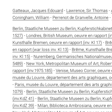
Gatteaux, Jacques Edouard
-
Lawrence, Sir Thomas
-
Coningham, William
-
Perrenot de Granvelle, Antoine
-
Berlin, Staatliche Museen zu Berlin, Kupferstichkabinet
1527)
-
Londres, British Museum, oeuvre en rapport (in
Kunsthalle Bremen, oeuvre en rapport (inv. Kl 17)
-
Brê
en rapport (war loss inv. Kl 13)
-
Brême, Kunsthalle Bre
inv. Kl 15)
-
Nuremberg, Germanisches Nationalmuseum,
5489)
-
New York, Metropolitan Museum of Art, Robert
rapport (inv.1975.185)
-
Venise, Museo Correr, oeuvre e
musée du Louvre, département des arts graphiques, oe
-
Paris, musée du Louvre, département des arts graphiq
1079)
-
Berlin, Staatliche Museen zu Berlin, Kupferstic
(inv.KdZ 41)
-
Berlin, Staatliche Museen zu Berlin, Kupf
(inv.KdZ 39)
-
Milan, Biblioteca Ambrosiana, oeuvre en r