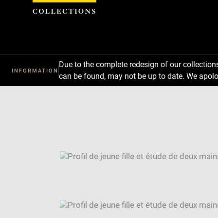
Cookies management panel
Due to the complete redesign of our collectio
INFORMATION
can be found, may not be up to date. We apolo
Download
Next
Previous
Enlarge
image
Enlarge
in
image
Enlarge
new
in
image
Image
window
new
in
caption:
window
new
SKIP IMAGE CAROUSEL
window