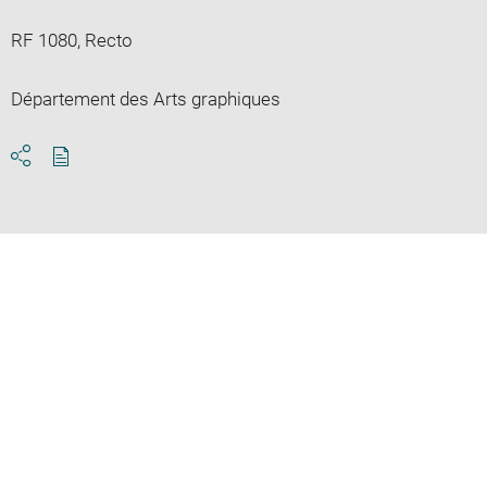
RF 1080, Recto
Département des Arts graphiques
Download
Share
pdf