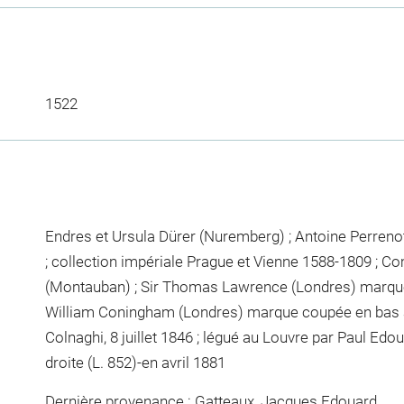
1522
Endres et Ursula Dürer (Nuremberg) ; Antoine Perreno
; collection impériale Prague et Vienne 1588-1809 ; 
(Montauban) ; Sir Thomas Lawrence (Londres) marque 
William Coningham (Londres) marque coupée en bas à d
Colnaghi, 8 juillet 1846 ; légué au Louvre par Paul Ed
droite (L. 852)-en avril 1881
Dernière provenance : Gatteaux, Jacques Edouard