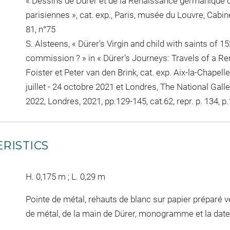
« Dessins de Dürer et de la Renaissance germanique d
parisiennes », cat. exp., Paris, musée du Louvre, Cabin
81, n°75
S. Alsteens, « Dürer's Virgin and child with saints of 
commission ? » in « Dürer's Journeys: Travels of a Re
Foister et Peter van den Brink, cat. exp. Aix-la-Chap
juillet - 24 octobre 2021 et Londres, The National Gall
2022, Londres, 2021, pp.129-145, cat.62, repr. p. 134, p.
RISTICS
H. 0,175 m ; L. 0,29 m
Pointe de métal, rehauts de blanc sur papier préparé ve
de métal, de la main de Dürer, monogramme et la date 