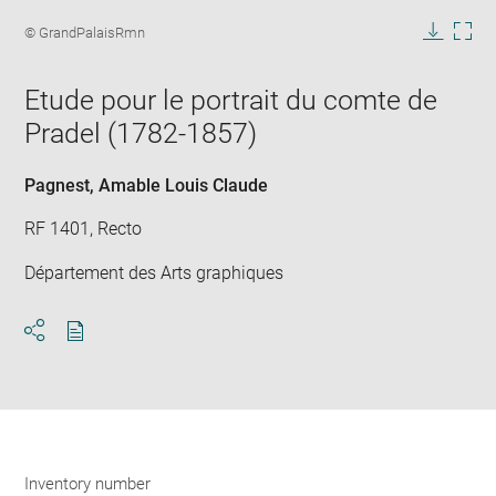
Enlarge
image
Image
© GrandPalaisRmn
in
caption:
Downlo
Enla
new
image
ima
window
Etude pour le portrait du comte de
in
new
Pradel (1782-1857)
win
Pagnest, Amable Louis Claude
RF 1401, Recto
Département des Arts graphiques
Download
Share
pdf
Inventory number