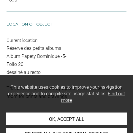
LOCATION OF OBJECT
Current location
Réserve des petits albums
Album Papety Dominique -5-
Folio 20
dessiné au recto
This website uses cookies to improve your navigation
This artwork is on view by appointment in the reference
experience and to compile site usage statistics.
Find out
room for prints and drawings
more
OK, ACCEPT ALL
INDEX