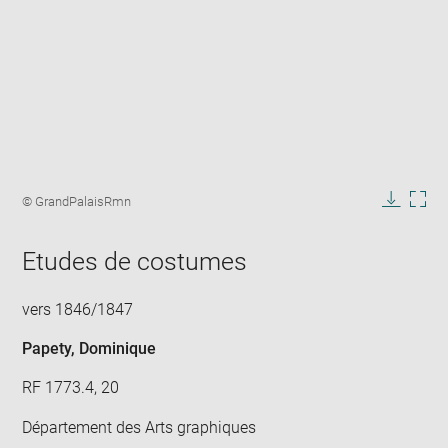
Enlarge
image
Image
© GrandPalaisRmn
in
caption:
Downlo
Enla
new
image
ima
window
Etudes de costumes
in
new
win
vers 1846/1847
Papety, Dominique
RF 1773.4, 20
Département des Arts graphiques