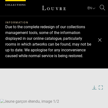
Cookies management panel
EN
Se
INFORMATION
Due to the complete redesign of our collections
management tools, some of the information
displayed in our online catalogue, particularly
rooms in which artworks can be found, may not be
up to date. We apologise for any inconvenience
caused while normal service is being restored.
Download
Next
Previous
Enlarge
image
Enlarge
in
image
new
in
Image
Downlo
Enla
caption:
window
new
image
ima
window
SKIP IMAGE CAROUSEL
in
new