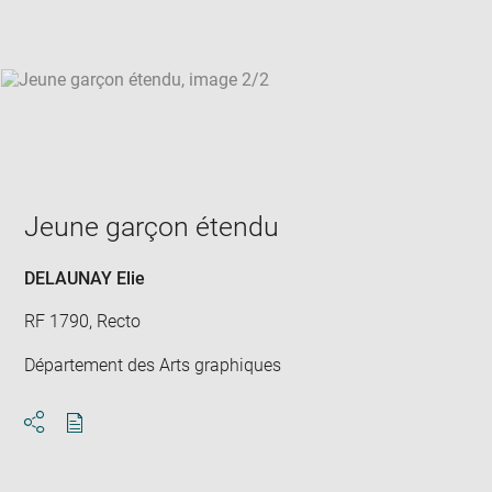
win
Jeune garçon étendu
DELAUNAY Elie
RF 1790, Recto
Département des Arts graphiques
Download
Share
pdf