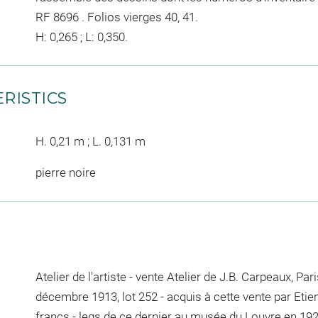
RF 8696 . Folios vierges 40, 41.
H: 0,265 ; L: 0,350.
RISTICS
H. 0,21 m ; L. 0,131 m
pierre noire
Atelier de l'artiste - vente Atelier de J.B. Carpeaux, Par
décembre 1913, lot 252 - acquis à cette vente par Et
francs - legs de ce dernier au musée du Louvre en 19