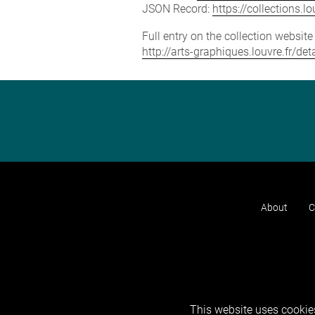
JSON Record:
https://collections.
Full entry on the collection websit
http://arts-graphiques.louvre.fr/d
About
C
This website uses cookies