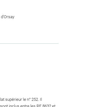
 d'Orsay
at supérieur le n° 252. Il
ont inclus entre les RF 8632 et