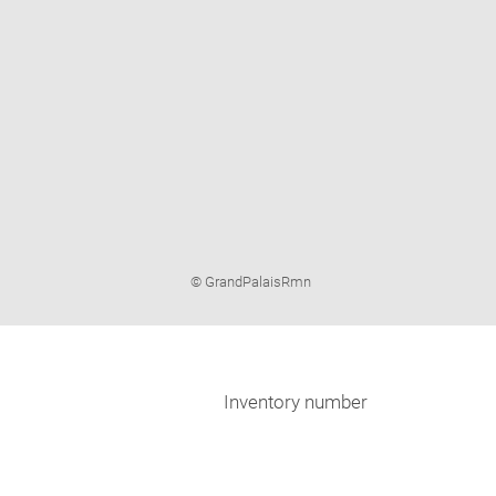
Image
© GrandPalaisRmn
caption:
Inventory number