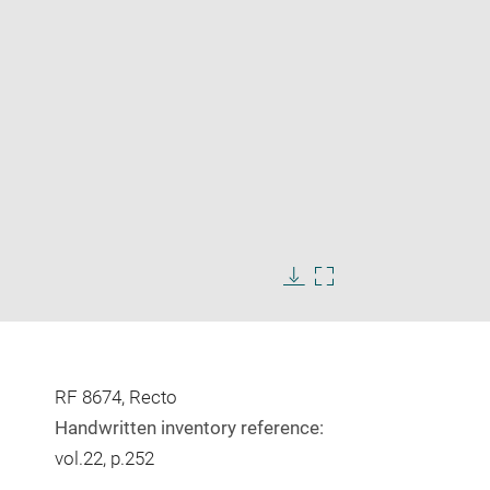
Enlarge
image
Download
Enlarge
in
image
image
new
in
window
new
window
RF 8674, Recto
Handwritten inventory reference:
vol.22, p.252