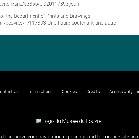
louvre.fr/ark:/53355/cl020117393.json
e of the Department of Prints and Drawings:
etail/oeuvres/1/117393-Une-figure-soutenant-une-autre
ontact Us
Terms of use
Cookies
Credits
Accessibility : 
 to improve your navigation experience and to compile site usag