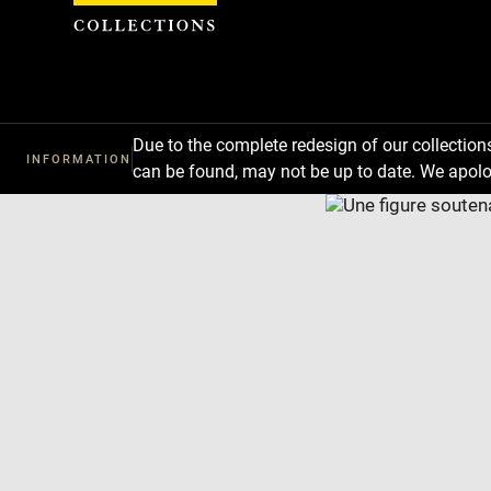
Cookies management panel
Due to the complete redesign of our collectio
INFORMATION
can be found, may not be up to date. We apolo
Download
Next
Previous