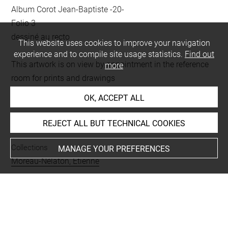
Album Corot Jean-Baptiste -20-
Folio 3
dessiné au recto
This website uses cookies to improve your navigation
experience and to compile site usage statistics.
Find out
This artwork is on view by appointment in the reference
more
room for prints and drawings
OK, ACCEPT ALL
INDEX
REJECT ALL BUT TECHNICAL COOKIES
Collections
MANAGE YOUR PREFERENCES
Moreau-Nélaton, Etienne
Techniques
mine de plomb