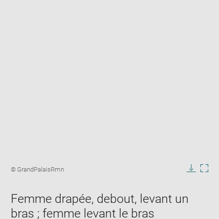
Enlarge
image
Image
© GrandPalaisRmn
in
caption:
Downlo
Enla
new
image
ima
window
Femme drapée, debout, levant un
in
new
bras ; femme levant le bras
win