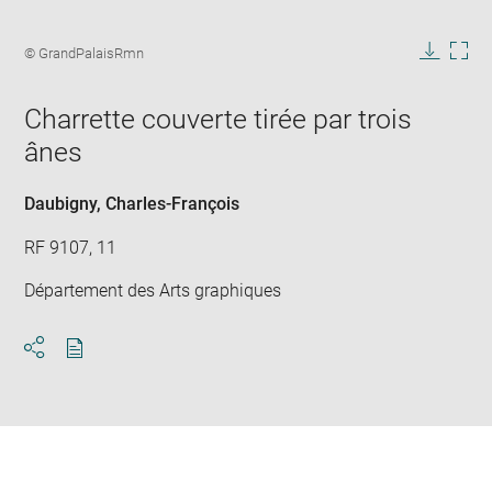
Enlarge
image
Image
© GrandPalaisRmn
in
caption:
Downlo
Enla
new
image
ima
window
Charrette couverte tirée par trois
in
new
ânes
win
Daubigny, Charles-François
RF 9107, 11
Département des Arts graphiques
Download
Share
pdf