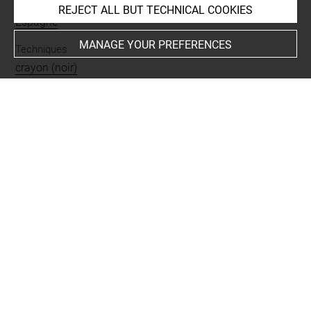
Places
REJECT ALL BUT TECHNICAL COOKIES
Espagne
MANAGE YOUR PREFERENCES
Techniques
crayon (noir)
Last updated on 05.10.2022
The contents of this entry do not necessarily take
account of the latest data.
Permalink:
https://collections.louvre.fr/ark:/53355/cl0201
21122
JSON Record:
https://collections.louvre.fr/ark:/53355/cl0
20121122.json
Full entry on the collection website of the Department of
Prints and Drawings:
http://arts-graphiques.louvre.fr/detail/oeuvres/1/121122-
Charrette-couverte-tiree-par-trois-anes