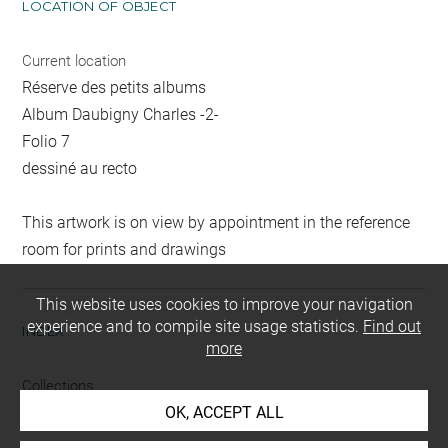
LOCATION OF OBJECT
Current location
Réserve des petits albums
Album Daubigny Charles -2-
Folio 7
dessiné au recto
This artwork is on view by appointment in the reference
room for prints and drawings
This website uses cookies to improve your navigation
experience and to compile site usage statistics.
Find out
INDEX
more
Collections
OK, ACCEPT ALL
Moreau-Nélaton, Etienne