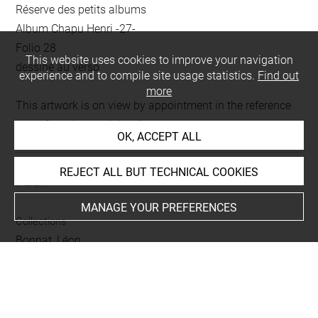
Réserve des petits albums
Album Chapu Henri -27-
Folio 28
This website uses cookies to improve your navigation
dessiné au verso
experience and to compile site usage statistics.
Find out
more
This artwork is on view by appointment in the reference
room for prints and drawings
OK, ACCEPT ALL
REJECT ALL BUT TECHNICAL COOKIES
INDEX
MANAGE YOUR PREFERENCES
Collections
Bonnat, Léon
Techniques
mine de plomb