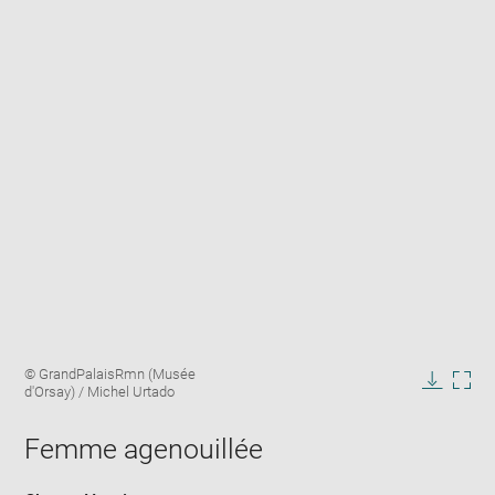
Enlarge
Image
© GrandPalaisRmn (Musée
image
caption:
d'Orsay) / Michel Urtado
in
Downlo
Enla
new
image
ima
window
Femme agenouillée
in
new
win