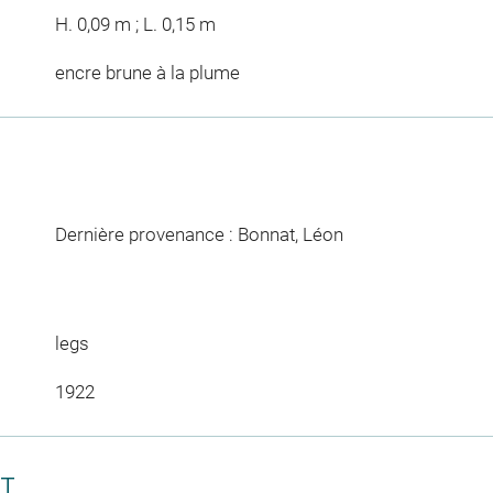
H. 0,09 m ; L. 0,15 m
encre brune à la plume
Dernière provenance : Bonnat, Léon
legs
1922
CT