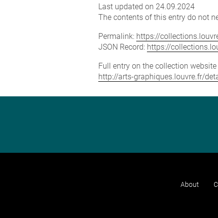
Last updated on 24.09.2024
The contents of this entry do not ne
Permalink:
https://collections.lou
JSON Record:
https://collections.
Full entry on the collection websit
http://arts-graphiques.louvre.fr/
About
C