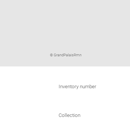
Image
© GrandPalaisRmn
caption:
Inventory number
Collection