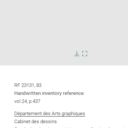
Enlarge
image
Download
Enlarge
in
image
image
new
in
window
new
window
RF 23131, 83
Handwritten inventory reference:
vol.24, p.437
Département des Arts graphiques
Cabinet des dessins