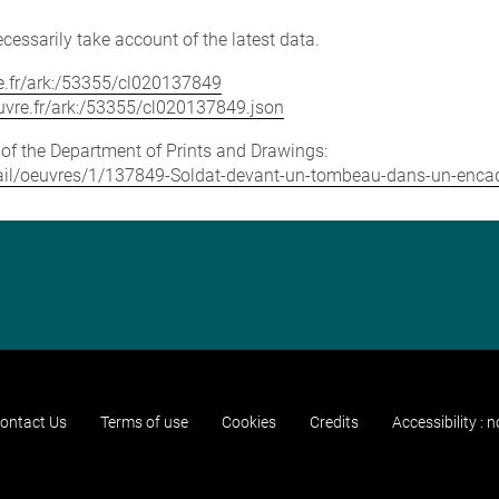
cessarily take account of the latest data.
vre.fr/ark:/53355/cl020137849
louvre.fr/ark:/53355/cl020137849.json
e of the Department of Prints and Drawings:
detail/oeuvres/1/137849-Soldat-devant-un-tombeau-dans-un-enc
ontact Us
Terms of use
Cookies
Credits
Accessibility : 