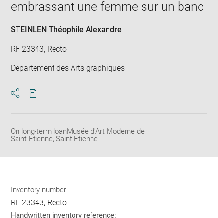
embrassant une femme sur un banc
win
STEINLEN Théophile Alexandre
RF 23343, Recto
Département des Arts graphiques
Download
Share
pdf
On long-term loanMusée d'Art Moderne de
Saint-Etienne, Saint-Etienne
Inventory number
RF 23343, Recto
Handwritten inventory reference: