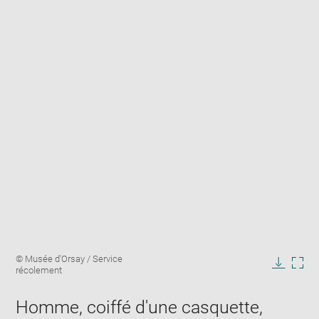
Enlarge
Image
© Musée d'Orsay / Service
image
caption:
récolement
in
Downlo
Enla
new
image
ima
window
Homme, coiffé d'une casquette,
in
new