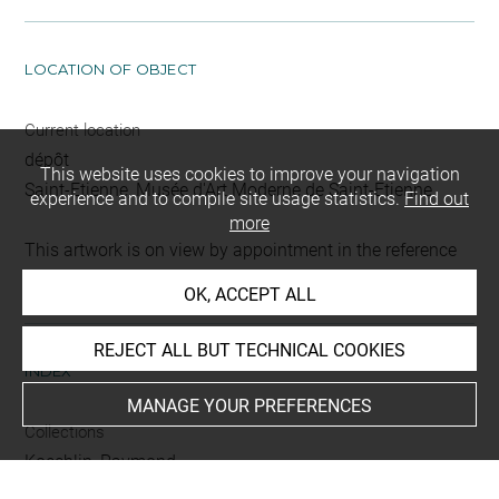
LOCATION OF OBJECT
Current location
dépôt
This website uses cookies to improve your navigation
Saint-Etienne, Musée d'Art Moderne de Saint-Etienne
experience and to compile site usage statistics.
Find out
more
This artwork is on view by appointment in the reference
room for prints and drawings
OK, ACCEPT ALL
REJECT ALL BUT TECHNICAL COOKIES
INDEX
MANAGE YOUR PREFERENCES
Collections
Koechlin, Raymond