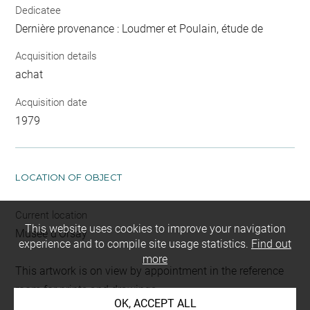
Dedicatee
Dernière provenance : Loudmer et Poulain, étude de
Acquisition details
achat
Acquisition date
1979
LOCATION OF OBJECT
Current location
This website uses cookies to improve your navigation
Musée d'Orsay
experience and to compile site usage statistics.
Find out
more
This artwork is on view by appointment in the reference
room for prints and drawings
OK, ACCEPT ALL