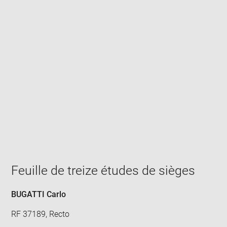
Enlarge
image
in
new
window
Feuille de treize études de sièges
BUGATTI Carlo
RF 37189, Recto