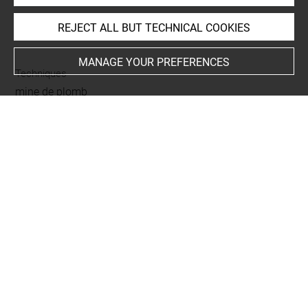
REJECT ALL BUT TECHNICAL COOKIES
INDEX
MANAGE YOUR PREFERENCES
Techniques
mine de plomb
Last updated on 04.11.2021
The contents of this entry do not necessarily take
account of the latest data.
Permalink:
https://collections.louvre.fr/ark:/53355/cl0201
43543
JSON Record:
https://collections.louvre.fr/ark:/53355/cl0
20143543.json
Full entry on the collection website of the Department of
Prints and Drawings:
http://arts-graphiques.louvre.fr/detail/oeuvres/1/143543-