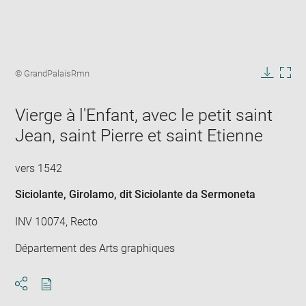
Enlarge
image
Image
© GrandPalaisRmn
in
caption:
Downlo
Enla
new
image
ima
window
Vierge à l'Enfant, avec le petit saint
in
new
Jean, saint Pierre et saint Etienne
win
vers 1542
Siciolante, Girolamo, dit Siciolante da Sermoneta
INV 10074, Recto
Département des Arts graphiques
Download
Share