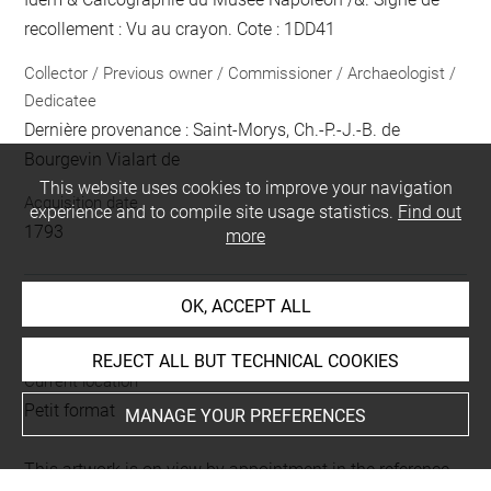
recollement :
Vu
au crayon
. Cote : 1DD41
Collector / Previous owner / Commissioner / Archaeologist /
Dedicatee
Dernière provenance : Saint-Morys, Ch.-P.-J.-B. de
Bourgevin Vialart de
This website uses cookies to improve your navigation
Acquisition date
experience and to compile site usage statistics.
Find out
1793
more
OK, ACCEPT ALL
LOCATION OF OBJECT
REJECT ALL BUT TECHNICAL COOKIES
Current location
Petit format
MANAGE YOUR PREFERENCES
This artwork is on view by appointment in the reference