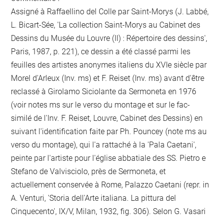
Assigné à Raffaellino del Colle par Saint-Morys (J. Labbé,
L. Bicart-Sée, 'La collection Saint-Morys au Cabinet des
Dessins du Musée du Louvre (II) : Répertoire des dessins',
Paris, 1987, p. 221), ce dessin a été classé parmi les
feuilles des artistes anonymes italiens du XVIe siècle par
Morel d'Arleux (Inv. ms) et F. Reiset (Inv. ms) avant d'être
reclassé à Girolamo Siciolante da Sermoneta en 1976
(voir notes ms sur le verso du montage et sur le fac-
similé de l'Inv. F. Reiset, Louvre, Cabinet des Dessins) en
suivant l'identification faite par Ph. Pouncey (note ms au
verso du montage), qui l'a rattaché à la 'Pala Caetani',
peinte par l'artiste pour l'église abbatiale des SS. Pietro e
Stefano de Valvisciolo, près de Sermoneta, et
actuellement conservée à Rome, Palazzo Caetani (repr. in
A. Venturi, 'Storia dell'Arte italiana. La pittura del
Cinquecento', IX/V, Milan, 1932, fig. 306). Selon G. Vasari