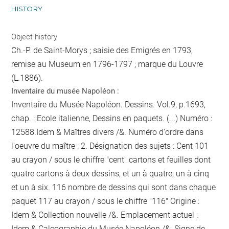
HISTORY
Object history
Ch.-P. de Saint-Morys ; saisie des Emigrés en 1793,
remise au Museum en 1796-1797 ; marque du Louvre
(L.1886).
Inventaire du musée Napoléon :
Inventaire du Musée Napoléon. Dessins. Vol.9, p.1693,
chap. : Ecole italienne, Dessins en paquets. (...) Numéro :
12588.Idem & Maîtres divers /&. Numéro d'ordre dans
l'oeuvre du maître : 2. Désignation des sujets : Cent
101
au crayon / sous le chiffre "cent"
cartons et feuilles dont
quatre cartons à deux dessins, et un à quatre, un à cinq
et un à six. 116
nombre de dessins qui sont dans chaque
paquet
117
au crayon / sous le chiffre "116"
Origine :
Idem & Collection nouvelle /&. Emplacement actuel :
Idem & Calcographie du Musée Napoléon /&. Signe de