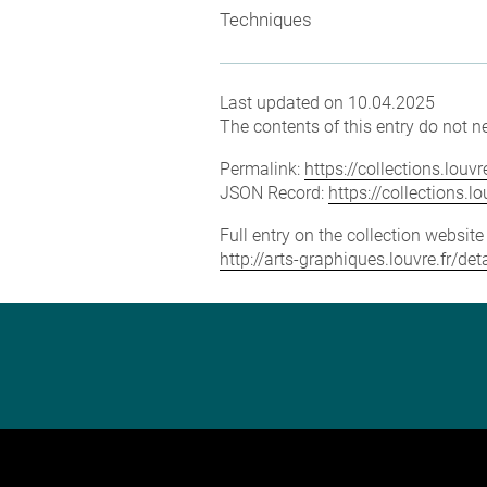
Techniques
Last updated on 10.04.2025
The contents of this entry do not ne
Permalink:
https://collections.lou
JSON Record:
https://collections.
Full entry on the collection websit
http://arts-graphiques.louvre.fr/d