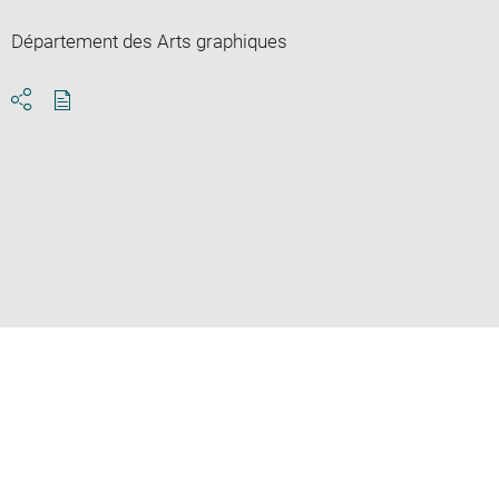
Département des Arts graphiques
Download
Share
pdf