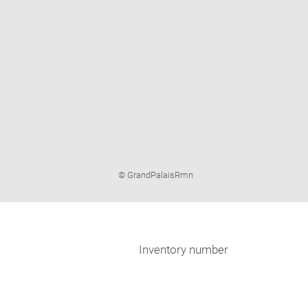
Image
© GrandPalaisRmn
caption:
Inventory number