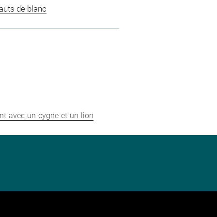
auts de blanc
ant-avec-un-cygne-et-un-lion