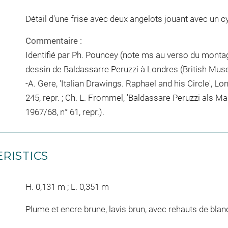
Détail d'une frise avec deux angelots jouant avec un cy
Commentaire :
Identifié par Ph. Pouncey (note ms au verso du mont
dessin de Baldassarre Peruzzi à Londres (British Museu
-A. Gere, 'Italian Drawings. Raphael and his Circle', L
245, repr. ; Ch. L. Frommel, 'Baldassare Peruzzi als M
1967/68, n° 61, repr.).
RISTICS
H. 0,131 m ; L. 0,351 m
Plume et encre brune, lavis brun, avec rehauts de blanc,