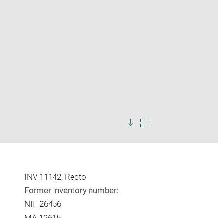
Enlarge
image
Download
Enlarge
in
image
image
new
in
window
new
window
INV 11142, Recto
Former inventory number:
NIII 26456
MA 12615