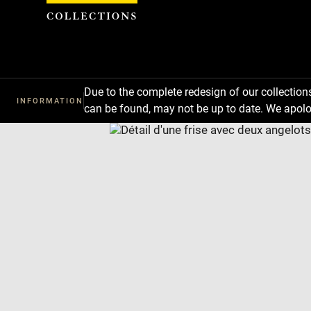
Cookies management panel
Due to the complete redesign of our collectio
INFORMATION
can be found, may not be up to date. We apolo
Download
Next
Previous