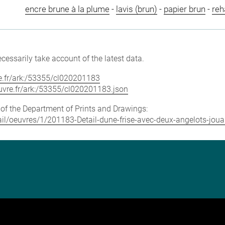
encre brune à la plume
-
lavis (brun)
-
papier brun
-
reh
cessarily take account of the latest data.
vre.fr/ark:/53355/cl020201183
louvre.fr/ark:/53355/cl020201183.json
e of the Department of Prints and Drawings:
etail/oeuvres/1/201183-Detail-dune-frise-avec-deux-angelots-jou