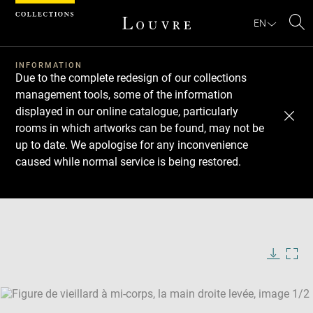
Cookies management panel
EN
Se
INFORMATION
Due to the complete redesign of our collections
management tools, some of the information
displayed in our online catalogue, particularly
rooms in which artworks can be found, may not be
up to date. We apologise for any inconvenience
caused while normal service is being restored.
Download
Next
Previous
Enlarge
image
Enlarge
in
image
new
in
Image
Downlo
Enla
caption:
window
new
image
ima
window
SKIP IMAGE CAROUSEL
in
new