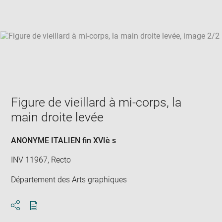
win
Figure de vieillard à mi-corps, la
main droite levée
ANONYME ITALIEN fin XVIè s
INV 11967, Recto
Département des Arts graphiques
Download
Share