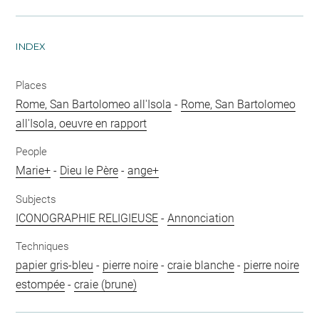
INDEX
Places
Rome, San Bartolomeo all'Isola
-
Rome, San Bartolomeo
all'Isola, oeuvre en rapport
People
Marie+
-
Dieu le Père
-
ange+
Subjects
ICONOGRAPHIE RELIGIEUSE
-
Annonciation
Techniques
papier gris-bleu
-
pierre noire
-
craie blanche
-
pierre noire
estompée
-
craie (brune)