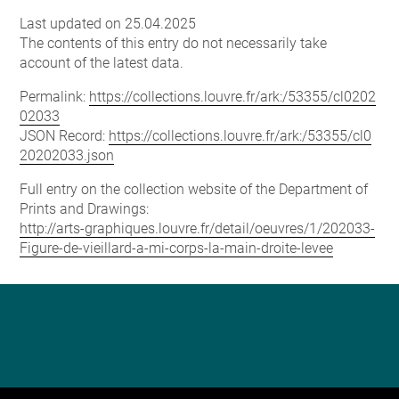
Last updated on 25.04.2025
The contents of this entry do not necessarily take
account of the latest data.
Permalink:
https://collections.louvre.fr/ark:/53355/cl0202
02033
JSON Record:
https://collections.louvre.fr/ark:/53355/cl0
20202033.json
Full entry on the collection website of the Department of
Prints and Drawings:
http://arts-graphiques.louvre.fr/detail/oeuvres/1/202033-
Figure-de-vieillard-a-mi-corps-la-main-droite-levee