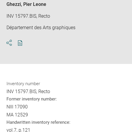
win
Ghezzi, Pier Leone
INV 15797.BIS, Recto
Département des Arts graphiques
Download
Share
pdf
Inventory number
INV 15797.BIS, Recto
Former inventory number:
NIII 17090
MA 12529
Handwritten inventory reference:
vol.7, p.121