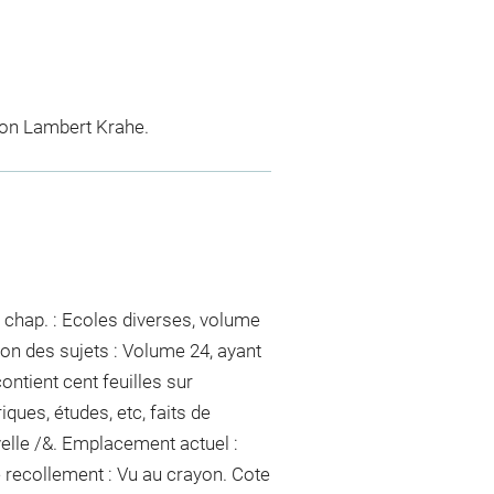
tion Lambert Krahe.
 chap. : Ecoles diverses, volume
ion des sujets : Volume 24, ayant
contient cent feuilles sur
ques, études, etc, faits de
velle /&. Emplacement actuel :
 recollement :
Vu
au crayon
. Cote