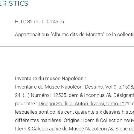
RISTICS
H. 0,182 m ; L. 0,143 m
Appartenait aux "Albums dits de Maratta" de la collec
Inventaire du musée Napoléon :
Inventaire du Musée Napoléon. Dessins. Vol.9, p.1598,
24. (...) Numéro : 12535.Idem & Inconnus /&. Désignat
pour titre :
Disegni Studij di Autori diversi, tomo 1°.
#Il 
lesquelles sont collés cent quarante six dessins histori
différentes manières. Origine : Idem & Collection nou
Idem & Calcographie du Musée Napoléon /&. Signe de