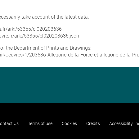
cessarily take account of the latest data.
vre.fr/ark:/53355/cl020203636
louvre.fr/ark:/53355/cl020203636.json
e of the Department of Prints and Drawings:
tail/oeuvres/1/203636-Allegorie-de-la-Force-et-allegorie-de-la-Pr
ontact Us
Terms of use
Cookies
Credits
Accessibility : 