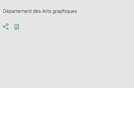
Département des Arts graphiques
Download
Share
pdf