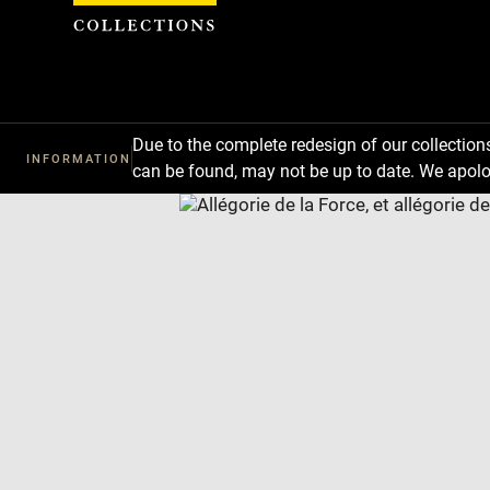
Cookies management panel
Due to the complete redesign of our collectio
INFORMATION
can be found, may not be up to date. We apolo
Download
Next
Previous