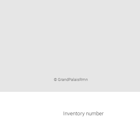
Image
© GrandPalaisRmn
caption:
Inventory number