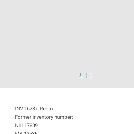
Enlarge
image
Download
Enlarge
in
image
image
new
in
window
new
window
INV 16237, Recto
Former inventory number:
NIII 17839
MA 12535