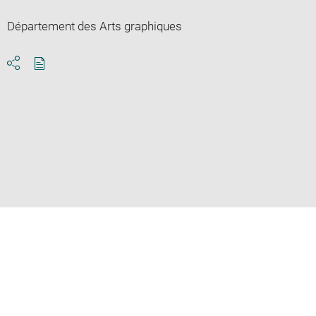
Département des Arts graphiques
Download
Share
pdf