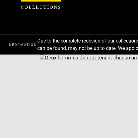
Cookies management panel
Due to the complete redesign of our collectio
INFORMATION
can be found, may not be up to date. We apolo
Download
Next
Previous