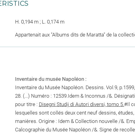
RISTICS
H. 0,194 m ; L. 0,174 m
Appartenait aux "Albums dits de Maratta" de la collec
Inventaire du musée Napoléon :
Inventaire du Musée Napoléon. Dessins. Vol.9, p.1599,
28. (...) Numéro : 12539.Idem & Inconnus /&. Désignat
pour titre :
Disegni Studij di Autori diversi, tomo 5.
#Il c
lesquelles sont collés deux cent neuf dessins, études, e
manières. Origine : Idem & Collection nouvelle /&. Em
Calcographie du Musée Napoléon /&. Signe de recoll