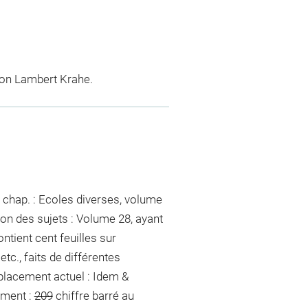
tion Lambert Krahe.
 chap. : Ecoles diverses, volume
ion des sujets : Volume 28, ayant
ontient cent feuilles sur
tc., faits de différentes
placement actuel : Idem &
ement :
209
chiffre barré au