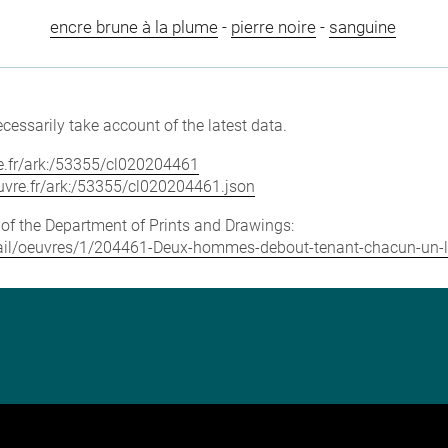
encre brune à la plume
-
pierre noire
-
sanguine
cessarily take account of the latest data.
vre.fr/ark:/53355/cl020204461
louvre.fr/ark:/53355/cl020204461.json
e of the Department of Prints and Drawings:
detail/oeuvres/1/204461-Deux-hommes-debout-tenant-chacun-un-l