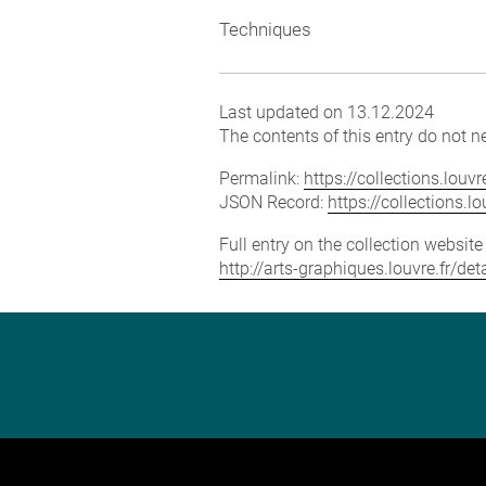
Techniques
Last updated on 13.12.2024
The contents of this entry do not ne
Permalink:
https://collections.lou
JSON Record:
https://collections.
Full entry on the collection websit
http://arts-graphiques.louvre.fr/