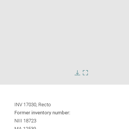
Enlarge
image
Download
Enlarge
in
image
image
new
in
window
new
window
INV 17030, Recto
Former inventory number:
NIII 18723
MA 12539