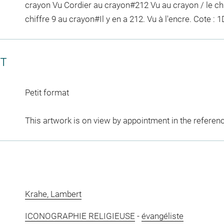
crayon
Vu Cordier
au crayon
#
212 Vu
au crayon / le ch
chiffre 9 au crayon
#
Il y en a 212. Vu
à l'encre
. Cote : 
CT
Petit format
This artwork is on view by appointment in the referen
Krahe, Lambert
ICONOGRAPHIE RELIGIEUSE
-
évangéliste