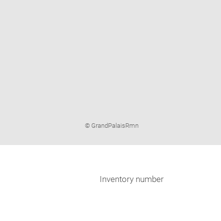
Image
© GrandPalaisRmn
caption:
Inventory number